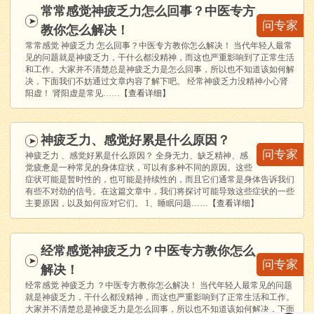
常常感觉神疲乏力怎么回事？中医专方
问专家
教你怎么解决！
常常感觉 神疲乏力 怎么回事？中医专方教你怎么解决！ 当代年轻人最常
见的问题就是神疲乏力，干什么都没精神，而这也严重影响到了正常生活
和工作。大家并不清楚总是神疲乏力是怎么回事，所以也不知道该如何解
决，下面我们不妨通过文章内容了解下吧。 经常神疲乏力没精神小心肾
阳虚！ 肾阳虚是常见……
【查看详细】
神疲乏力、感觉好累是什么原因？
问专家
神疲乏力 、感觉好累是什么原因？ 全身无力、缺乏精神、感
觉疲惫是一种常见的身体症状，可以有多种不同的原因。这些
症状可能是暂时性的，也可能是持续性的，而且它们通常是身体告诉我们
有些不对劲的信号。在这篇文章中，我们将探讨可能导致这些症状的一些
主要原因，以及如何应对它们。 1、睡眠问题……
【查看详细】
经常感觉神疲乏力？中医专方教你怎么
问专家
解决！
经常感觉 神疲乏力 ？中医专方教你怎么解决！ 当代年轻人最常见的问题
就是神疲乏力，干什么都没精神，而这也严重影响到了正常生活和工作。
大家并不清楚总是神疲乏力是怎么回事，所以也不知道该如何解决，下面