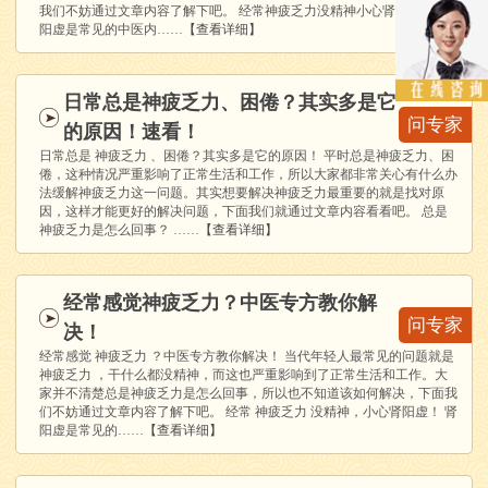
我们不妨通过文章内容了解下吧。 经常神疲乏力没精神小心肾阳虚！ 肾
阳虚是常见的中医内……
【查看详细】
日常总是神疲乏力、困倦？其实多是它
问专家
的原因！速看！
日常总是 神疲乏力 、困倦？其实多是它的原因！ 平时总是神疲乏力、困
倦，这种情况严重影响了正常生活和工作，所以大家都非常关心有什么办
法缓解神疲乏力这一问题。其实想要解决神疲乏力最重要的就是找对原
因，这样才能更好的解决问题，下面我们就通过文章内容看看吧。 总是
神疲乏力是怎么回事？ ……
【查看详细】
经常感觉神疲乏力？中医专方教你解
问专家
决！
经常感觉 神疲乏力 ？中医专方教你解决！ 当代年轻人最常见的问题就是
神疲乏力 ，干什么都没精神，而这也严重影响到了正常生活和工作。大
家并不清楚总是神疲乏力是怎么回事，所以也不知道该如何解决，下面我
们不妨通过文章内容了解下吧。 经常 神疲乏力 没精神，小心肾阳虚！ 肾
阳虚是常见的……
【查看详细】