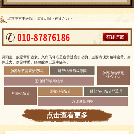
北京中方中医院
>
温肾助阳
>
神疲乏力
>
肾阳虚一般是肾阳虚衰、久病伤肾或是疲劳过度引起的，主要表现为精神疲劳、身
体乏力、多卧嗜睡、腰膝酸冷以及疼痛等。
肺部结节需要治疗吗
肺部结节形成原因
肺部有结节是
什么症状
医治肺部玻璃结节
肺部ct有结节
肺部7mm结节严重吗
肺部小结节
溴比新斯的明
点击查看更多