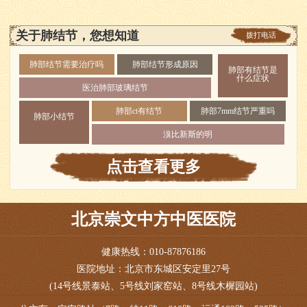
关于肺结节，您想知道
拨打电话
肺部结节需要治疗吗
肺部结节形成原因
肺部有结节是
什么症状
医治肺部玻璃结节
肺部ct有结节
肺部7mm结节严重吗
肺部小结节
溴比新斯的明
点击查看更多
北京崇文中方中医医院
健康热线：010-87876186
医院地址：北京市东城区安定里27号
(14号线景泰站、5号线刘家窑站、8号线木樨园站)