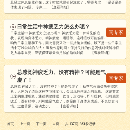
且经过休息依然存在，这个时候就要引起注意了，需要考虑一下是否是身
体出现了问题。 专家……
【查看详细】
日常生活中神疲乏力怎么办呢？
问专家
日常生活中 神疲乏力 怎么办呢？ 神疲乏力是一种常见的症
状，表现为身体乏力、精神疲惫、嗜睡等。这种症状可能会影
响到日常生活和工作，因此需要采取一些措施来缓解。以下是一些日常生
活中可以尝试的方法： 调整作息时间：保持良好的作息习惯对缓解神疲
乏力非常重要。应该保证每天有足够的睡眠时间……
【查看详细】
总感觉神疲乏力、没有精神？可能是气
问专家
虚了！
总感觉 神疲乏力 、没有精神？可能是气虚了！ 秋季气候由炎热变得凉
爽，人体为了适应这种季节性变化，会出现身体疲乏的现象。 这是非常
正常的生理现象，通过调整睡眠，饮食，运动等，即可缓解。 但总感觉
疲乏，没有精神，则可能是气虚了，多是由于身体素质差、不良饮食习
惯、过度劳累、运动太少、……
【查看详细】
首页
上一页
下一页
末页
共
137
页
1363
条记录