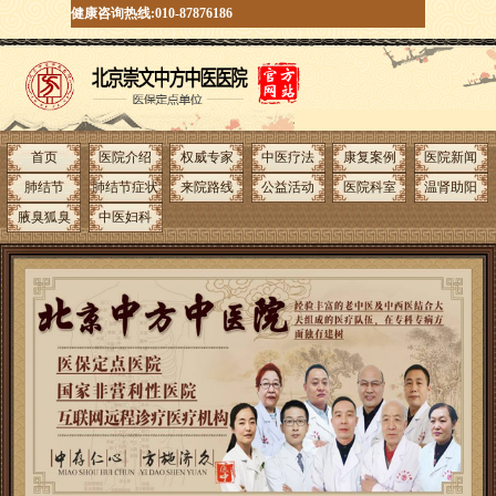
健康咨询热线:010-87876186
首页
医院介绍
权威专家
中医疗法
康复案例
医院新闻
肺结节
肺结节症状
来院路线
公益活动
医院科室
温肾助阳
腋臭狐臭
中医妇科