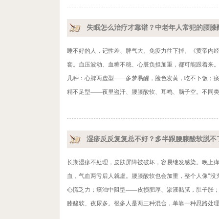
失眠怎么治疗才靠谱？中老年人常犯的腰膝
睡不好的人，记性差、脾气大、免疫力往下掉。《黄帝内经
套。血压波动、血糖不稳、心脏负担加重，都可能跟着来。
几种：心脾两虚型——多梦易醒，脸色发黄，吃不下饭；
精不足型——夜里盗汗、腰膝酸软、耳鸣、脑子空。不同类型
湿疹反反复复总不好？多半跟腰膝酸软脱不
长期湿疹不处理，皮肤屏障被破坏，容易继发感染。晚上
血，气血两亏后人就虚。腰膝酸软也会加重，整个人像"没
心慌乏力；痰浊中阻型——皮损肥厚、渗液黏腻，肚子胀
膝酸软、夜尿多。很多人是两三种混合，单靠一种思路处理往