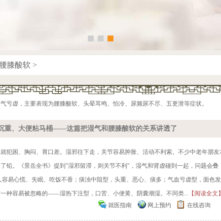
腰膝酸软
>
阳气亏虚，主要表现为腰膝酸软、头晕耳鸣、怕冷、尿频尿不尽、五更泄等症状。
沉重、大便粘马桶——这篇把湿气和腰膝酸软的关系讲透了
人就犯困、胸闷、胃口差。湿邪往下走，关节容易肿胀、活动不利索。不少中老年朋友
了铅。《景岳全书》提到"湿邪留滞，则关节不利"，湿气和肾虚碰到一起，问题会叠
人容易心慌、失眠、吃饭不香；痰浊中阻型，头重、恶心、痰多；气血亏虚型，面色发
一种容易被忽略的——湿热下注型，口苦、小便黄、阴囊潮湿。不同类...
【阅读全文
就医指南
网上预约
在线咨询