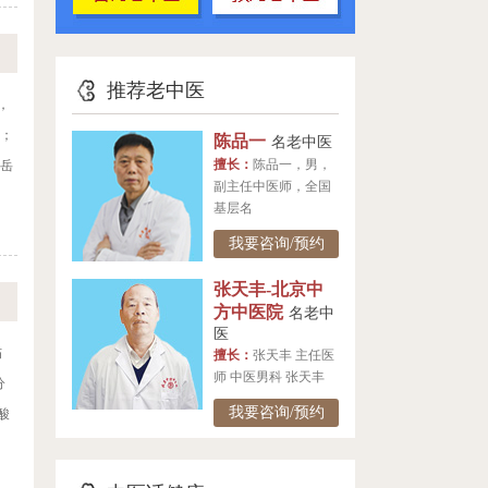
推荐老中医
，
受；
陈品一
名老中医
擅长：
陈品一，男，
景岳
副主任中医师，全国
基层名
我要咨询/预约
张天丰-北京中
方中医院
名老中
医
伤
擅长：
张天丰 主任医
师 中医男科 张天丰
分
我要咨询/预约
酸