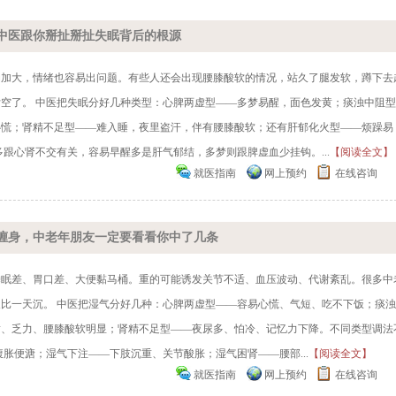
中医跟你掰扯掰扯失眠背后的根源
动加大，情绪也容易出问题。有些人还会出现腰膝酸软的情况，站久了腿发软，蹲下去
空了。 中医把失眠分好几种类型：心脾两虚型——多梦易醒，面色发黄；痰浊中阻型
心慌；肾精不足型——难入睡，夜里盗汗，伴有腰膝酸软；还有肝郁化火型——烦躁易
跟心肾不交有关，容易早醒多是肝气郁结，多梦则跟脾虚血少挂钩。...
【阅读全文】
就医指南
网上预约
在线咨询
缠身，中老年朋友一定要看看你中了几条
睡眠差、胃口差、大便黏马桶。重的可能诱发关节不适、血压波动、代谢紊乱。很多中
比一天沉。 中医把湿气分好几种：心脾两虚型——容易心慌、气短、吃不下饭；痰
黄、乏力、腰膝酸软明显；肾精不足型——夜尿多、怕冷、记忆力下降。不同类型调法
胀便溏；湿气下注——下肢沉重、关节酸胀；湿气困肾——腰部...
【阅读全文】
就医指南
网上预约
在线咨询