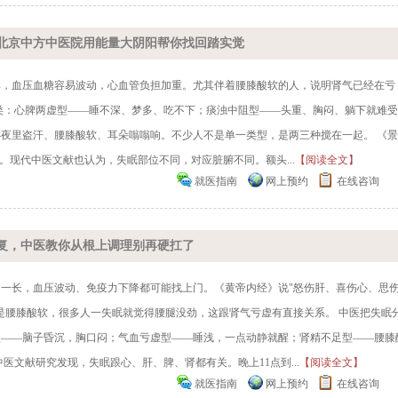
北京中方中医院用能量大阴阳帮你找回踏实觉
掉，血压血糖容易波动，心血管负担加重。尤其伴着腰膝酸软的人，说明肾气已经在亏
类：心脾两虚型——睡不深、梦多、吃不下；痰浊中阻型——头重、胸闷、躺下就难
夜里盗汗、腰膝酸软、耳朵嗡嗡响。不少人不是单一类型，是两三种搅在一起。 《
。现代中医文献也认为，失眠部位不同，对应脏腑不同。额头...
【阅读全文】
就医指南
网上预约
在线咨询
复，中医教你从根上调理别再硬扛了
一长，血压波动、免疫力下降都可能找上门。《黄帝内经》说"怒伤肝、喜伤心、思
是腰膝酸软，很多人一失眠就觉得腰腿没劲，这跟肾气亏虚有直接关系。 中医把失眠
型——脑子昏沉，胸口闷；气血亏虚型——睡浅，一点动静就醒；肾精不足型——腰膝
医文献研究发现，失眠跟心、肝、脾、肾都有关。晚上11点到...
【阅读全文】
就医指南
网上预约
在线咨询