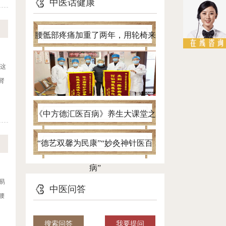
中医话健康
腰骶部疼痛加重了两年，用轮椅来
看病，针灸一个半月自己进病房
见这
肾
《中方德汇医百病》养生大课堂之
带您认清腰椎间盘突出真面目
“德艺双馨为民康”“妙灸神针医百
病”
易
中医问答
腰