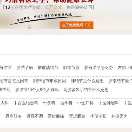
t有结节
肺结节病
磨玻璃结节
肺结节影
肺有结节怎么办
左肺上
结节是怎么回事
肺部结节形成原因
肺结节是什么意思
肺部结节最
味中药
肺结节10个人9个人有吗
两肺多发小结节什么意思
医内科
中西医结合科
针灸科
推拿科
中医妇科
中医肿瘤科
中医
梦
畏寒肢冷
月经不调
牙齿酸痛
肾虚脱发
小便清长
神疲乏力