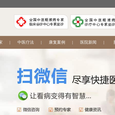
家
|
中医疗法
|
康复案例
|
医院新闻
|
阳
|
腋臭狐臭
|
中医妇科
|
网上挂号
|