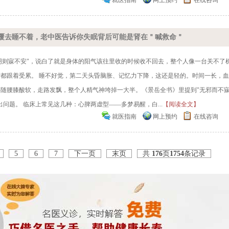
就医指南
网上预约
在线咨询
覆去睡不着，老中医告诉你失眠背后可能是肾在＂喊救命＂
入阴则寐不安"，说白了就是身体的阳气该往里收的时候收不回去，整个人像一台关不了
都跟着受累。 睡不好觉，第二天头昏脑胀、记忆力下降，这还是轻的。时间一长，
随腰膝酸软，走路发飘，整个人精气神垮掉一大半。《景岳全书》里提到"无邪而不
问题。 临床上常见这几种：心脾两虚型——多梦易醒，白...
【阅读全文】
就医指南
网上预约
在线咨询
5
6
7
下一页
末页
共
176
页
1754
条记录