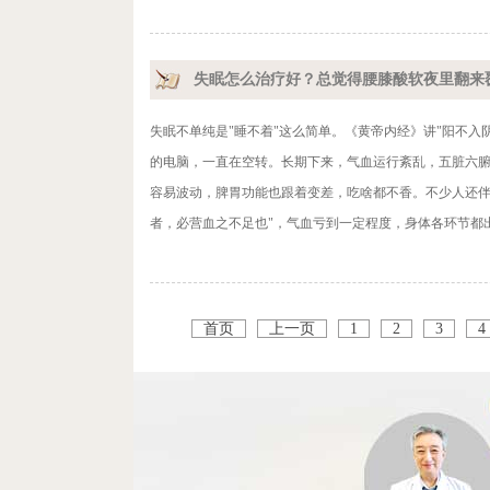
失眠怎么治疗好？总觉得腰膝酸软夜里翻来
失眠不单纯是"睡不着"这么简单。《黄帝内经》讲"阳不
的电脑，一直在空转。长期下来，气血运行紊乱，五脏六腑
容易波动，脾胃功能也跟着变差，吃啥都不香。不少人还伴
者，必营血之不足也"，气血亏到一定程度，身体各环节都出
首页
上一页
1
2
3
4