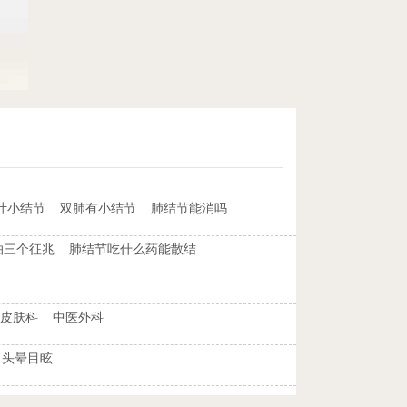
叶小结节
双肺有小结节
肺结节能消吗
怕三个征兆
肺结节吃什么药能散结
皮肤科
中医外科
头晕目眩