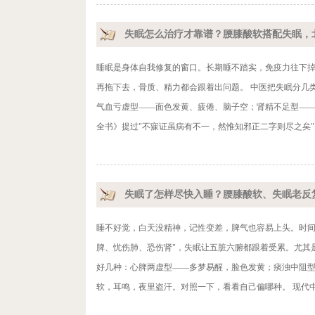
失眠怎么治疗才靠谱？腰膝酸软搭配失眠，
睡眠是身体自我修复的窗口。长期睡不踏实，免疫力往下
再拖下去，骨质、精力都会跟着出问题。 中医把失眠分几
气血亏虚型——面色发黄、疲倦、脑子空；肾精不足型——
全书》提过"不寐证虽病有不一，然惟知邪正二字则尽之矣"
失眠了怎样尽快入睡？腰膝酸软、失眠老反
睡不好觉，白天没精神，记性变差，脾气也容易上头。时间
脾、忧伤肺、恐伤肾"，失眠让五脏六腑都跟着受累。尤其
好几种：心脾两虚型——多梦易醒，脸色发黄；痰浊中阻
软，耳鸣，夜里盗汗。对照一下，看看自己偏哪种。 现代中