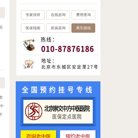
专家排班
在线咨询
费用查询
起
医保指南
疾病咨询
乘车路线
老
浊中
不