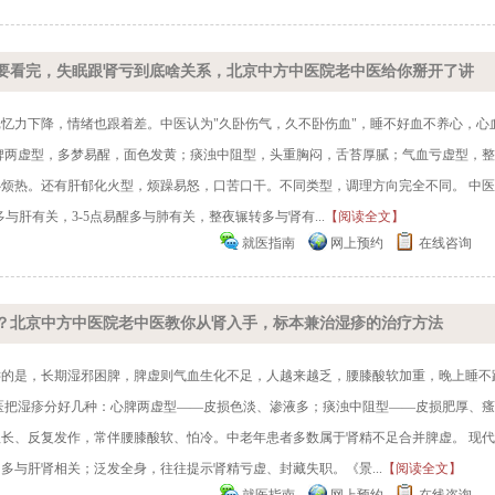
要看完，失眠跟肾亏到底啥关系，北京中方中医院老中医给你掰开了讲
忆力下降，情绪也跟着差。中医认为"久卧伤气，久不卧伤血"，睡不好血不养心，心
脾两虚型，多梦易醒，面色发黄；痰浊中阻型，头重胸闷，舌苔厚腻；气血亏虚型，
烦热。还有肝郁化火型，烦躁易怒，口苦口干。不同类型，调理方向完全不同。 中
与肝有关，3-5点易醒多与肺有关，整夜辗转多与肾有...
【阅读全文】
就医指南
网上预约
在线咨询
？北京中方中医院老中医教你从肾入手，标本兼治湿疹的治疗方法
键的是，长期湿邪困脾，脾虚则气血生化不足，人越来越乏，腰膝酸软加重，晚上睡不
医把湿疹分好几种：心脾两虚型——皮损色淡、渗液多；痰浊中阻型——皮损肥厚、
长、反复发作，常伴腰膝酸软、怕冷。中老年患者多数属于肾精不足合并脾虚。 现
多与肝肾相关；泛发全身，往往提示肾精亏虚、封藏失职。《景...
【阅读全文】