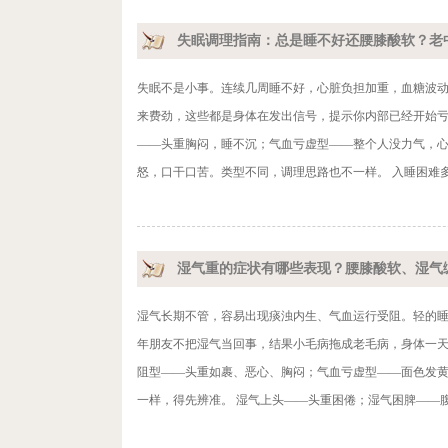
失眠调理指南：总是睡不好还腰膝酸软？老
失眠不是小事。连续几周睡不好，心脏负担加重，血糖波
来费劲，这些都是身体在发出信号，提示你内部已经开始亏
——头重胸闷，睡不沉；气血亏虚型——整个人没力气，
怒，口干口苦。类型不同，调理思路也不一样。 入睡困难多
湿气重的症状有哪些表现？腰膝酸软、湿气
湿气长期不管，容易出现痰浊内生、气血运行受阻。轻的
年朋友不把湿气当回事，结果小毛病拖成老毛病，身体一天
阻型——头重如裹、恶心、胸闷；气血亏虚型——面色发
一样，得先辨准。 湿气上头——头重困倦；湿气困脾——腹