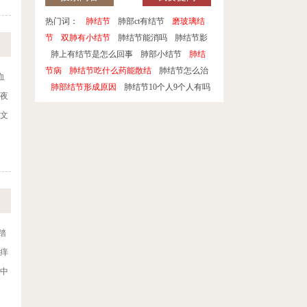
热门词：
肺结节
肺部ct有结节
磨玻璃结
节
双肺有小结节
肺结节能消吗
肺结节影
肺上有结节是怎么回事
肺部小结节
肺结
节病
肺结节吃什么药能散结
肺结节怎么治
血
肺部结节形成原因
肺结节10个人9个人有吗
整夜
医文
踏
瘙痒
代中