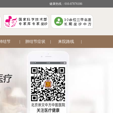
健康热线：010-87876186
肺结节
|
肺结节症状
|
来院路线
|
疾病咨询
|