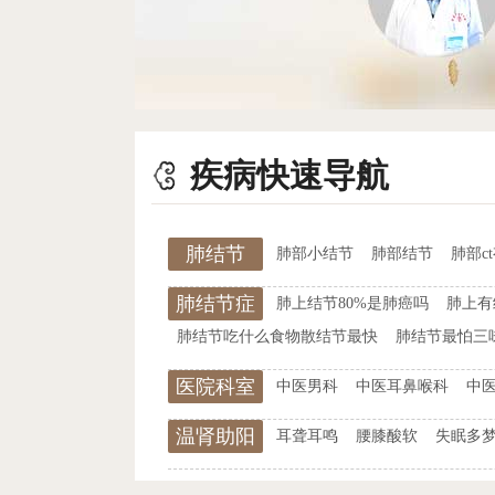
疾病快速导航
肺结节
肺部小结节
肺部结节
肺部c
肺结节症
肺上结节80%是肺癌吗
肺上有
状
肺结节吃什么食物散结节最快
肺结节最怕三
医院科室
中医男科
中医耳鼻喉科
中
温肾助阳
耳聋耳鸣
腰膝酸软
失眠多