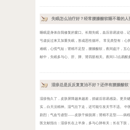
失眠怎么治疗好？经常腰膝酸软睡不着的人
睡眠是身体自我修复的窗口。长期失眠，血压容易波动，记
亏虚反过来又加重失眠，形成恶性循环。 常见类型有：心
难眠，心慌气短；肾精不足型，腰膝酸软，夜间盗汗，五心
献中，失眠多与心、肝、脾、肾四脏相关。夜间1-3点易醒多
湿疹总是反反复复治不好？还伴有腰膝酸软
湿疹拖久了，皮肤屏障越来越差，抓破后容易感染。更关
实，白天没精神。湿气往下走，还可能引发关节不适。 中
剧烈；气血亏虚型——皮肤干燥脱屑；肾精不足型——病程
医文献指出：湿疹长在上半身，多与心肺有关；长在下肢，