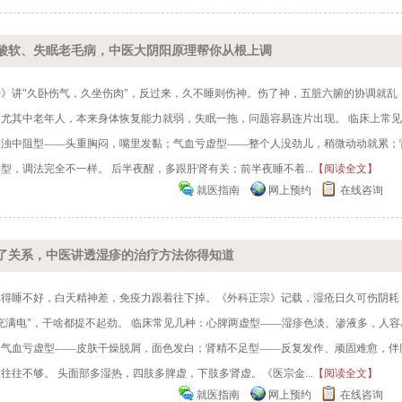
酸软、失眠老毛病，中医大阴阳原理帮你从根上调
》讲"久卧伤气，久坐伤肉"，反过来，久不睡则伤神。伤了神，五脏六腑的协调就乱
尤其中老年人，本来身体恢复能力就弱，失眠一拖，问题容易连片出现。 临床上常
痰浊中阻型——头重胸闷，嘴里发黏；气血亏虚型——整个人没劲儿，稍微动动就累；
，调法完全不一样。 后半夜醒，多跟肝肾有关；前半夜睡不着...
【阅读全文】
就医指南
网上预约
在线咨询
了关系，中医讲透湿疹的治疗方法你得知道
痒得睡不好，白天精神差，免疫力跟着往下掉。《外科正宗》记载，湿疮日久可伤阴耗
充满电"，干啥都提不起劲。 临床常见几种：心脾两虚型——湿疹色淡、渗液多，人容
；气血亏虚型——皮肤干燥脱屑，面色发白；肾精不足型——反复发作、顽固难愈，伴
往不够。 头面部多湿热，四肢多脾虚，下肢多肾虚。《医宗金...
【阅读全文】
就医指南
网上预约
在线咨询