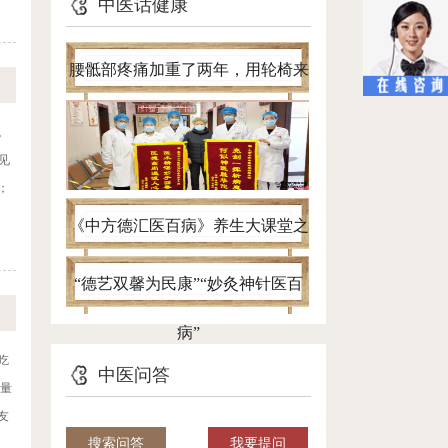
中医话健康
腰骶部疼痛加重了两年，用轮椅来
看病，针灸一个半月自己进病房
。
见
；
《中方德汇医百病》养生大课堂之
带您认清腰椎间盘突出真面目
“德艺双馨为民康”“妙灸神针医百
病”
吃
中医问答
饭量
友