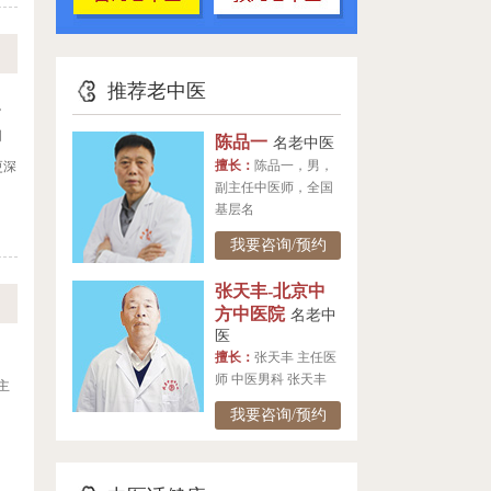
推荐老中医
。
阴
陈品一
名老中医
擅长：
陈品一，男，
更深
副主任中医师，全国
基层名
我要咨询/预约
张天丰-北京中
方中医院
名老中
医
擅长：
张天丰 主任医
师 中医男科 张天丰
主
我要咨询/预约