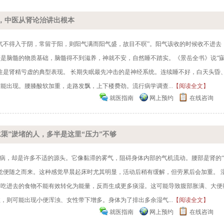
，中医从肾论治讲出根本
气不得入于阴，常留于阳，则阳气满而阳气盛，故目不暝”。阳气该收的时候收不进去
是脑髓的物质基础，脑髓得不到滋养，神就不安，自然睡不踏实。《景岳全书》说“
往是肾精亏虚的典型表现。 长期失眠最先冲击的是神经系统。连续睡不好，白天头昏
能出现。腰膝酸软加重，走路发飘，上下楼费劲。流行病学调查...
【阅读全文】
就医指南
网上预约
在线咨询
渠”淤堵的人，多半是这里“压力”不够
是病，却是许多不适的源头。它像黏滞的雾气，阻碍身体内部的气机流动。腰部是肾的
觉便随之而来。这种感觉早晨起床时尤其明显，活动后稍有缓解，但劳累后会加重。 
，吃进去的食物不能有效转化为能量，反而生成更多痰湿。这可能导致腹部胀满、大便
，则可能出现小便浑浊、女性带下增多。身体为了排出多余湿气...
【阅读全文】
就医指南
网上预约
在线咨询