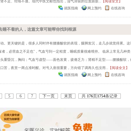
肾不足、经络不通。现代中医文献也指出，湿气滞留的位置跟脏...
【阅读全文】
就医指南
网上预约
在线咨询
去睡不着的人，这篇文章可能帮你找到根源
波动。更关键的是，很多人同时伴有腰膝酸软的表现，腿脚发沉，走几步就觉得累。这
寐者，必营血之不足也"，气血亏到一定程度，睡眠质量很难维持。 临床上常见几种类
—头重昏沉，胸闷；气血亏虚型——面色发黄，疲倦乏力；肾精不足型——腰膝酸软，
口苦，夜里一两点准时醒。对号入座很重要，方向错了调再久也没用...
【阅读全文】
就医指南
网上预约
在线咨询
5
6
7
下一页
末页
共
176
页
1754
条记录