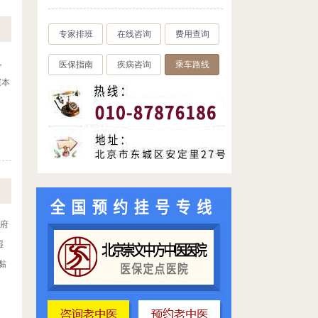
专家排班
在线咨询
费用查询
，
医保指南
疾病咨询
乘车路线
寐本
、
“府
湿
黏