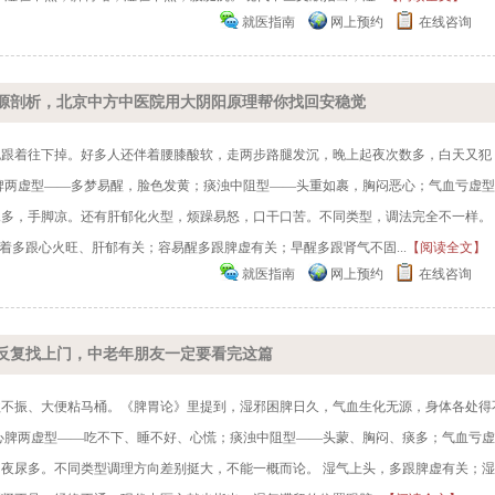
就医指南
网上预约
在线咨询
源剖析，北京中方中医院用大阴阳原理帮你找回安稳觉
也跟着往下掉。好多人还伴着腰膝酸软，走两步路腿发沉，晚上起夜次数多，白天又犯
脾两虚型——多梦易醒，脸色发黄；痰浊中阻型——头重如裹，胸闷恶心；气血亏虚型
尿多，手脚凉。还有肝郁化火型，烦躁易怒，口干口苦。不同类型，调法完全不一样。
着多跟心火旺、肝郁有关；容易醒多跟脾虚有关；早醒多跟肾气不固...
【阅读全文】
就医指南
网上预约
在线咨询
反复找上门，中老年朋友一定要看完这篇
欲不振、大便粘马桶。《脾胃论》里提到，湿邪困脾日久，气血生化无源，身体各处得
心脾两虚型——吃不下、睡不好、心慌；痰浊中阻型——头蒙、胸闷、痰多；气血亏
夜尿多。不同类型调理方向差别挺大，不能一概而论。 湿气上头，多跟脾虚有关；