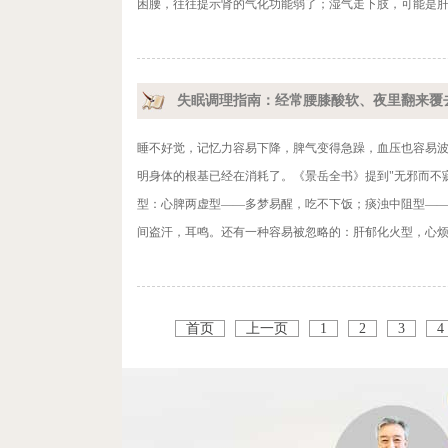
困腰，往往提示肾的气化功能弱了；湿气走下肢，可能是肝
失眠调理指南：经常腰膝酸软、夜里翻来覆
睡不好觉，记忆力容易下降，脾气变得急躁，血压也容易
明身体的根基已经在消耗了。《景岳全书》提到"无邪而不
型：心脾两虚型——多梦易醒，吃不下饭；痰浊中阻型—
间盗汗，耳鸣。还有一种容易被忽略的：肝郁化火型，心烦
首页
上一页
1
2
3
4