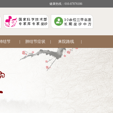
健康热线：010-87876186
肺结节
|
肺结节症状
|
来院路线
|
疾病咨询
|