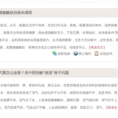
、腰膝酸软的根本调理
了状况。白天，能量应充沛于体表，支持日常活动；夜晚，能量需回归体内，滋养脏腑
，能量无法有效濡养腰腑，便会感觉酸软无力，下肢沉重。长期如此，会加速体内“
续睡眠不佳，会削弱身体的自我修复能力。白天精神萎靡，注意力无法集中，记性变差。
慢，加重腰膝酸软、畏寒怕冷或五心烦热等不适。传统医学认...
【阅读全文】
就医指南
网上预约
在线咨询
气重怎么改善？老中医拆解“除湿”根子问题
体水液代谢靠肺、脾、肾协同完成。脾主运化，负责把喝进去的水和吃的食物转化成营
出去，留在身体里就成了湿气。这好比炉子火不旺，锅里的水就烧不开，老是浑的。肾
水也蒸腾不掉。湿气往下走，人就感觉腰膝酸软，腿脚沉重。湿气困住脾，清气升不上
。湿气阻塞气机，气血运行不畅，人会感觉胸闷、腹胀、四肢乏力。湿气...
【阅读全