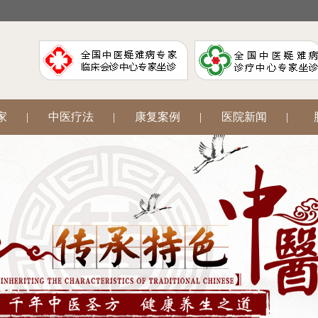
家
|
中医疗法
|
康复案例
|
医院新闻
|
阳
|
腋臭狐臭
|
中医妇科
|
网上挂号
|