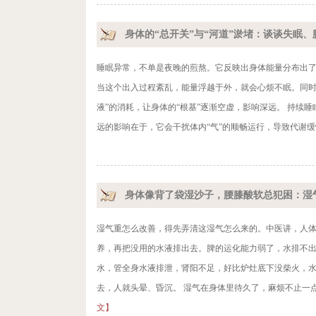
身体的“总开关”与“河道”淤堵：谈谈失眠
睡眠异常，不单是夜晚的煎熬。它反映出身体能量分布出
当这个出入过程紊乱，能量浮越于外，就会心烦不眠。同时
液”的消耗，让身体的“根基”逐渐空虚，影响深远。 持
远的影响在于，它会干扰体内“气”的顺畅运行，导致代谢缓
身体像背了袋湿沙子，腰膝酸软总犯困：湿
湿气重怎么改善，得先弄清这湿气怎么来的。中医讲，人
养，再把没用的水液排出去。脾的运化能力弱了，水排不
水，管全身水液排泄，肾阳不足，好比炉灶底下没柴火，
去，人就头晕、昏沉。 湿气在身体里待久了，麻烦不止一点
文】