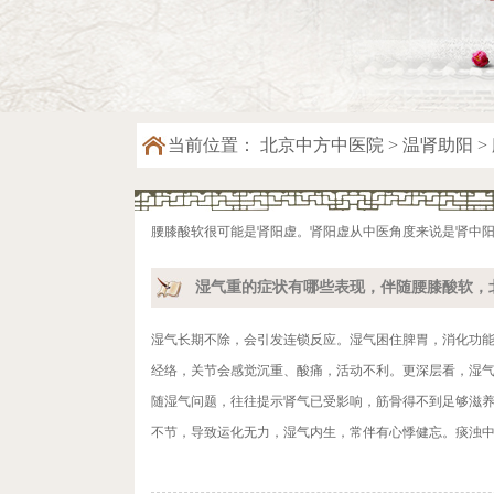
当前位置：
北京中方中医院
>
温肾助阳
>
腰膝酸软很可能是肾阳虚。肾阳虚从中医角度来说是肾中
湿气重的症状有哪些表现，伴随腰膝酸软，
湿气长期不除，会引发连锁反应。湿气困住脾胃，消化功
经络，关节会感觉沉重、酸痛，活动不利。更深层看，湿
随湿气问题，往往提示肾气已受影响，筋骨得不到足够滋养
不节，导致运化无力，湿气内生，常伴有心悸健忘。痰浊中