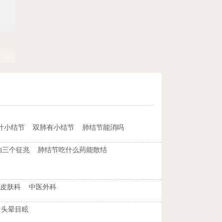
叶小结节
双肺有小结节
肺结节能消吗
怕三个征兆
肺结节吃什么药能散结
皮肤科
中医外科
头晕目眩