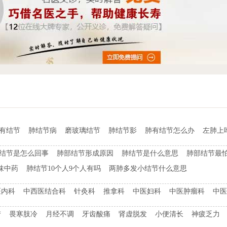
t有结节
肺结节病
磨玻璃结节
肺结节影
肺有结节怎么办
左肺上
结节是怎么回事
肺部结节形成原因
肺结节是什么意思
肺部结节最
味中药
肺结节10个人9个人有吗
两肺多发小结节什么意思
医内科
中西医结合科
针灸科
推拿科
中医妇科
中医肿瘤科
中医
梦
畏寒肢冷
月经不调
牙齿酸痛
肾虚脱发
小便清长
神疲乏力