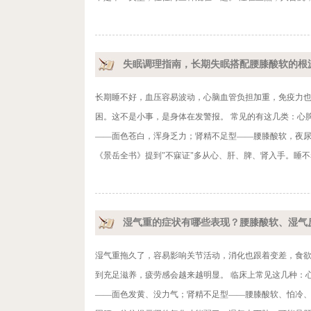
失眠调理指南，长期失眠搭配腰膝酸软的根
长期睡不好，血压容易波动，心脑血管负担加重，免疫力
困。这不是小事，是身体在发警报。 常见的有这几类：心
——面色苍白，浑身乏力；肾精不足型——腰膝酸软，夜
《景岳全书》提到"不寐证"多从心、肝、脾、肾入手。睡不
湿气重的症状有哪些表现？腰膝酸软、湿气
湿气重拖久了，容易影响关节活动，消化也跟着变差，食
到充足滋养，疲劳感会越来越明显。 临床上常见这几种：
——面色发黄、没力气；肾精不足型——腰膝酸软、怕冷、