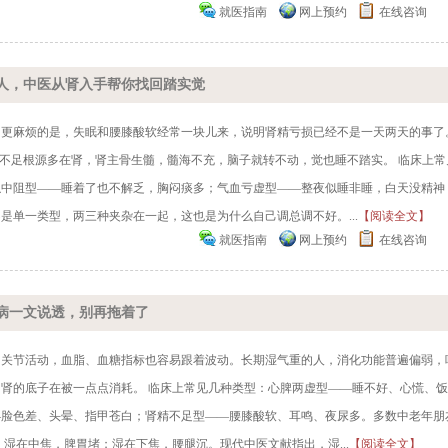
就医指南
网上预约
在线咨询
人，中医从肾入手帮你找回踏实觉
。更麻烦的是，失眠和腰膝酸软经常一块儿来，说明肾精亏损已经不是一天两天的事了
血不足根源多在肾，肾主骨生髓，髓海不充，脑子就转不动，觉也睡不踏实。 临床上常
浊中阻型——睡着了也不解乏，胸闷痰多；气血亏虚型——整夜似睡非睡，白天没精神
是单一类型，两三种夹杂在一起，这也是为什么自己调总调不好。...
【阅读全文】
就医指南
网上预约
在线咨询
病一文说透，别再拖着了
响关节活动，血脂、血糖指标也容易跟着波动。长期湿气重的人，消化功能普遍偏弱，
肾的底子在被一点点消耗。 临床上常见几种类型：心脾两虚型——睡不好、心慌、
—脸色差、头晕、指甲苍白；肾精不足型——腰膝酸软、耳鸣、夜尿多。多数中老年朋
湿在中焦，脾胃堵；湿在下焦，腰腿沉。现代中医文献指出，湿...
【阅读全文】