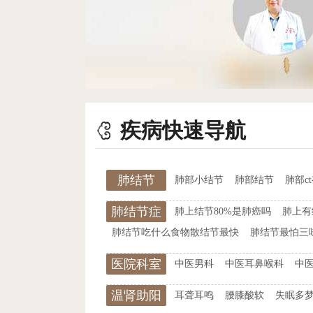
疾病快速导航
肺结节
肺部小结节
肺部结节
肺部c
肺结节症
肺上结节80%是肺癌吗
肺上有
状
肺结节吃什么食物散结节最快
肺结节最怕三
医院科室
中医男科
中医耳鼻喉科
中
温肾助阳
耳聋耳鸣
腰膝酸软
失眠多