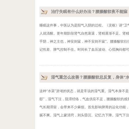
治疗失眠有什么好办法？腰膝酸软夜不能寐
睡眠这件事，中医认为是阳气入阴的过程。《灵枢》讲“卫
人就清醒。更年期阶段肾气自然衰退，肾精逐渐不足。肾精
乎阴，神之主也，神安则寐，神不安则不寐”。腰膝酸软往
记性差、脾气控制不住。时间长了血压波动、心慌胸闷都可
湿气重怎么改善？腰膝酸软总反复，身体“水
这种“水渠”淤堵的状态，就是常说的湿气重。湿气本身不
邸”，湿气下注，阻滞经络，气血供应不足，腰膝酸软的感
气长期滞留，会带来不少麻烦。首先影响脾胃的运化功能
腻不爽。湿气上蒙清窍，则头昏沉、记忆力下降。湿气下注