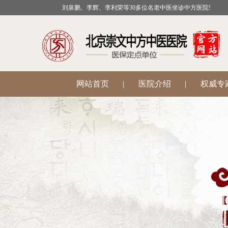
刘泉鹏、李辉、李利荣等30多位名老中医坐诊中方医院!
网站首页
|
医院介绍
|
权威专
公益活动
|
医院科室
|
温肾助