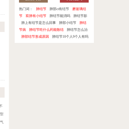
热门词：
肺结节
肺部ct有结节
磨玻璃结
节
双肺有小结节
肺结节能消吗
肺结节影
肺上有结节是怎么回事
肺部小结节
肺结
节病
肺结节吃什么药能散结
肺结节怎么治
肺部结节形成原因
肺结节10个人9个人有吗
不
虚型
湿气