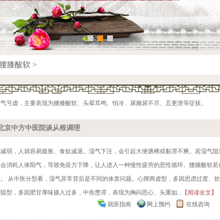
腰膝酸软
>
阳气亏虚，主要表现为腰膝酸软、头晕耳鸣、怕冷、尿频尿不尽、五更泄等症状。
北京中方中医院谈从根调理
能减弱，人就容易腹胀、食欲减退。湿气下注，会引起大便溏稀或黏滞不爽。若湿气阻
气会消耗人体阳气，导致免疫力下降，让人进入一种慢性疲劳的恶性循环。腰膝酸软若
。 从中医分型看，湿气异常背后是不同的体质问题。心脾两虚型，多因思虑过度、
阻型，多因肥甘厚味摄入过多，中焦壅滞，表现为胸闷恶心、头重如...
【阅读全文】
就医指南
网上预约
在线咨询