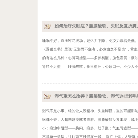
如何治疗失眠症？腰膝酸软、失眠反复折腾
睡眠不好，血压容易波动，记忆力下降，免疫力跟着走低
《景岳全书》里说"无邪而不寐者，必营血之不足也"，营
的有这么几种：心脾两虚型——多梦易醒，脸色发黄；痰
肾精不足型——腰膝酸软，夜里盗汗，心烦口干。不少人不
湿气重怎么改善？腰膝酸软、湿气这些老毛
湿气不是小事。轻的让人没精神、头重脚轻，重的可能影
啥都不香，人越来越瘦或者虚胖。腰膝酸软反复出现，说明
小；痰浊中阻型——胸闷、痰多、肚子胀；气血亏虚型—
不是单一类型，往往两三种混在一起。 湿在上焦，人昏沉；