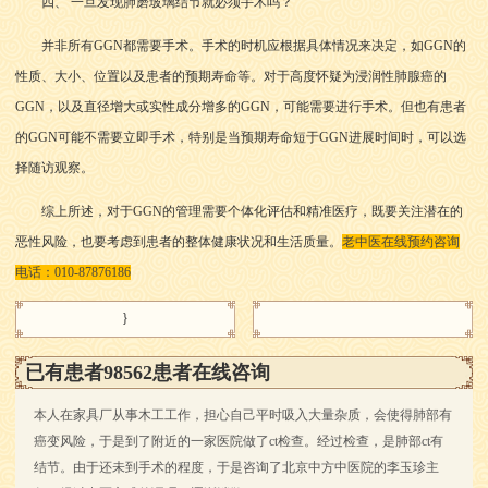
四、 一旦发现肺磨玻璃结节就必须手术吗？
并非所有GGN都需要手术。手术的时机应根据具体情况来决定，如GGN的
性质、大小、位置以及患者的预期寿命等。对于高度怀疑为浸润性肺腺癌的
GGN，以及直径增大或实性成分增多的GGN，可能需要进行手术。但也有患者
的GGN可能不需要立即手术，特别是当预期寿命短于GGN进展时间时，可以选
择随访观察。
综上所述，对于GGN的管理需要个体化评估和精准医疗，既要关注潜在的
恶性风险，也要考虑到患者的整体健康状况和生活质量。
老中医在线预约咨询
电话：010-87876186
}
已有患者98562患者在线咨询
本人在家具厂从事木工工作，担心自己平时吸入大量杂质，会使得肺部有
癌变风险，于是到了附近的一家医院做了ct检查。经过检查，是肺部ct有
结节。由于还未到手术的程度，于是咨询了北京中方中医院的李玉珍主