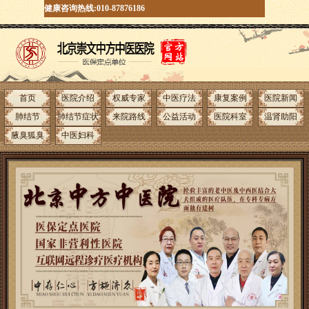
健康咨询热线:010-87876186
首页
医院介绍
权威专家
中医疗法
康复案例
医院新闻
肺结节
肺结节症状
来院路线
公益活动
医院科室
温肾助阳
腋臭狐臭
中医妇科