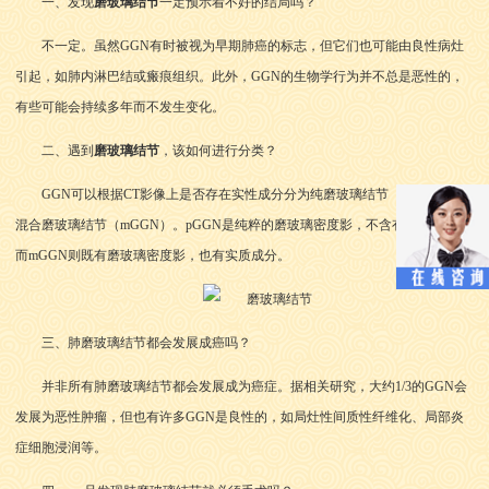
一、发现
磨玻璃结节
一定预示着不好的结局吗？
不一定。虽然GGN有时被视为早期肺癌的标志，但它们也可能由良性病灶
引起，如肺内淋巴结或瘢痕组织。此外，GGN的生物学行为并不总是恶性的，
有些可能会持续多年而不发生变化。
二、遇到
磨玻璃结节
，该如何进行分类？
GGN可以根据CT影像上是否存在实性成分分为纯磨玻璃结节（pGGN）和
混合磨玻璃结节（mGGN）。pGGN是纯粹的磨玻璃密度影，不含有实质成分；
而mGGN则既有磨玻璃密度影，也有实质成分。
三、肺磨玻璃结节都会发展成癌吗？
并非所有肺磨玻璃结节都会发展成为癌症。据相关研究，大约1/3的GGN会
发展为恶性肿瘤，但也有许多GGN是良性的，如局灶性间质性纤维化、局部炎
症细胞浸润等。