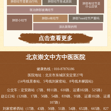
肺部结节需要治疗吗
肺部结节形成原因
肺部有结节是
什么症状
医治肺部玻璃结节
肺部ct有结节
肺部7mm结节严重吗
肺部小结节
溴比新斯的明
点击查看更多
北京崇文中方中医医院
健康热线：010-87876186
医院地址：北京市东城区安定里27号
(14号线景泰站、5号线刘家窑站、8号线木樨园站)
公交车：定安路站（7路、特11路、610路、运通102路、525路）
赵公口站（120路、17路、50路、54路、839路、93路、运通102路、运通
107路）
刘家窑桥西站（17路、43路、50路、51路、54路、652路、665路、827