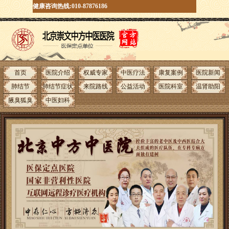
健康咨询热线:010-87876186
首页
医院介绍
权威专家
中医疗法
康复案例
医院新闻
肺结节
肺结节症状
来院路线
公益活动
医院科室
温肾助阳
腋臭狐臭
中医妇科