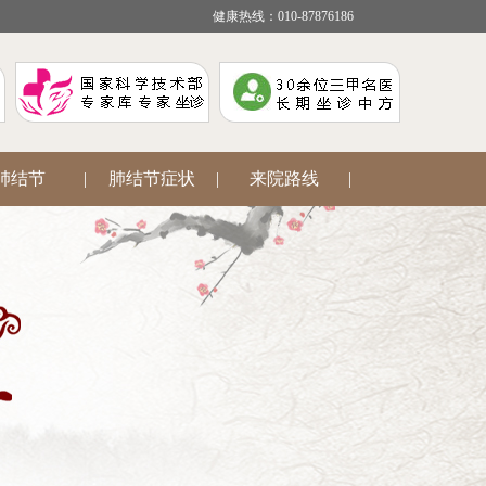
健康热线：010-87876186
肺结节
|
肺结节症状
|
来院路线
|
疾病咨询
|