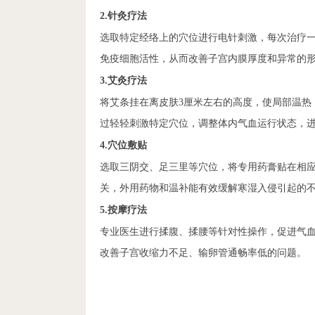
2.针灸疗法
选取特定经络上的穴位进行电针刺激，每次治疗一
免疫细胞活性，从而改善子宫内膜厚度和异常的
3.艾灸疗法
将艾条挂在离皮肤3厘米左右的高度，使局部温热
过轻轻刺激特定穴位，调整体内气血运行状态，
4.穴位敷贴
选取三阴交、足三里等穴位，将专用药膏贴在相
关，外用药物和温补能有效缓解寒湿入侵引起的
5.按摩疗法
专业医生进行揉腹、揉腰等针对性操作，促进气
改善子宫收缩力不足、输卵管通畅率低的问题。