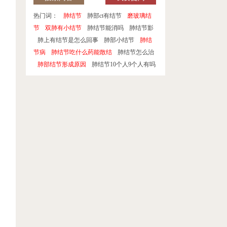
热门词：
肺结节
肺部ct有结节
磨玻璃结
节
双肺有小结节
肺结节能消吗
肺结节影
肺上有结节是怎么回事
肺部小结节
肺结
节病
肺结节吃什么药能散结
肺结节怎么治
肺部结节形成原因
肺结节10个人9个人有吗