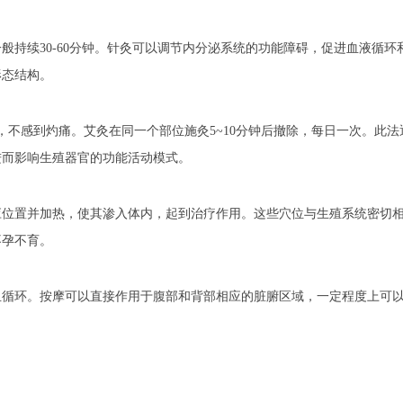
般持续30-60分钟。针灸可以调节内分泌系统的功能障碍，促进血液循环
形态结构。
，不感到灼痛。艾灸在同一个部位施灸5~10分钟后撤除，每日一次。此法
进而影响生殖器官的功能活动模式。
应位置并加热，使其渗入体内，起到治疗作用。这些穴位与生殖系统密切
不孕不育。
血循环。按摩可以直接作用于腹部和背部相应的脏腑区域，一定程度上可