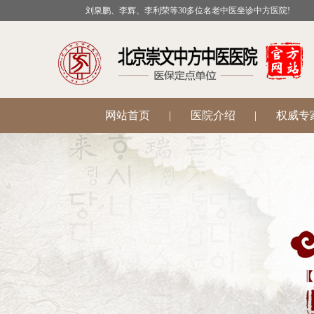
刘泉鹏、李辉、李利荣等30多位名老中医坐诊中方医院!
网站首页
|
医院介绍
|
权威专
公益活动
|
医院科室
|
温肾助