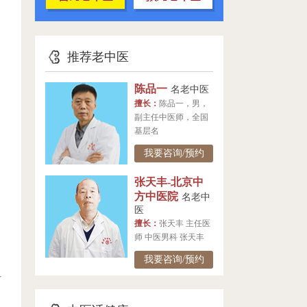
推荐老中医
陈品一
名老中医
擅长：
陈品一，男，
副主任中医师，全国
基层名
我要咨询/预约
张天丰-北京中
方中医院
名老中
医
擅长：
张天丰 主任医
师 中医男科 张天丰
我要咨询/预约
可