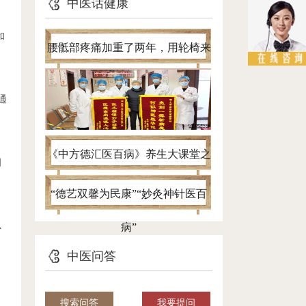
中医话健康
和
腰骶部疼痛加重了两年，用轮椅来
看病，针灸一个半月自己进病房
通
《中方德汇医百病》养生大课堂之
相
带您认清腰椎间盘突出真面目
“德艺双馨为民康”“妙灸神针医百
以
病”
中医问答