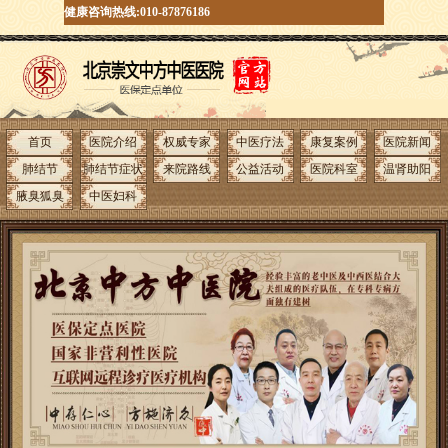
健康咨询热线:010-87876186
首页
医院介绍
权威专家
中医疗法
康复案例
医院新闻
肺结节
肺结节症状
来院路线
公益活动
医院科室
温肾助阳
腋臭狐臭
中医妇科