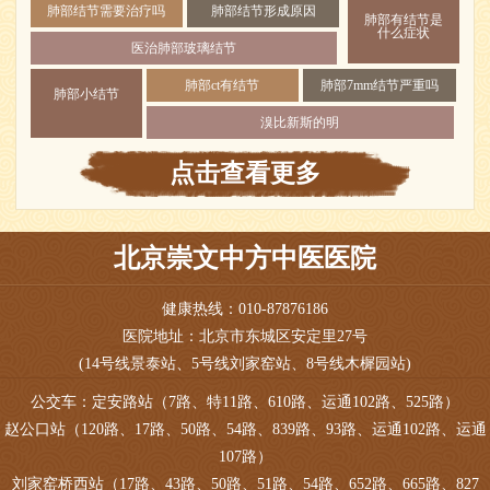
肺部结节需要治疗吗
肺部结节形成原因
肺部有结节是
什么症状
医治肺部玻璃结节
肺部ct有结节
肺部7mm结节严重吗
肺部小结节
溴比新斯的明
点击查看更多
北京崇文中方中医医院
健康热线：010-87876186
医院地址：北京市东城区安定里27号
(14号线景泰站、5号线刘家窑站、8号线木樨园站)
公交车：定安路站（7路、特11路、610路、运通102路、525路）
赵公口站（120路、17路、50路、54路、839路、93路、运通102路、运通
107路）
刘家窑桥西站（17路、43路、50路、51路、54路、652路、665路、827