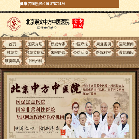
健康咨询热线:010-87876186
首页
医院介绍
权威专家
中医疗法
康复案例
医院新闻
肺结节
肺结节症状
来院路线
公益活动
医院科室
温肾助阳
腋臭狐臭
中医妇科