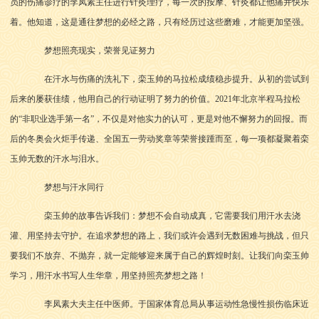
员的伤痛诊疗的李凤素主任进行针灸理疗，每一次的按摩、针灸都让他痛并快乐
着。他知道，这是通往梦想的必经之路，只有经历过这些磨难，才能更加坚强。
梦想照亮现实，荣誉见证努力
在汗水与伤痛的洗礼下，栾玉帅的马拉松成绩稳步提升。从初的尝试到
后来的屡获佳绩，他用自己的行动证明了努力的价值。2021年北京半程马拉松
的“非职业选手第一名”，不仅是对他实力的认可，更是对他不懈努力的回报。而
后的冬奥会火炬手传递、全国五一劳动奖章等荣誉接踵而至，每一项都凝聚着栾
玉帅无数的汗水与泪水。
梦想与汗水同行
栾玉帅的故事告诉我们：梦想不会自动成真，它需要我们用汗水去浇
灌、用坚持去守护。在追求梦想的路上，我们或许会遇到无数困难与挑战，但只
要我们不放弃、不抛弃，就一定能够迎来属于自己的辉煌时刻。让我们向栾玉帅
学习，用汗水书写人生华章，用坚持照亮梦想之路！
李凤素大夫主任中医师。于国家体育总局从事运动性急慢性损伤临床近