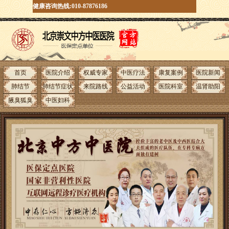
健康咨询热线:010-87876186
首页
医院介绍
权威专家
中医疗法
康复案例
医院新闻
肺结节
肺结节症状
来院路线
公益活动
医院科室
温肾助阳
腋臭狐臭
中医妇科