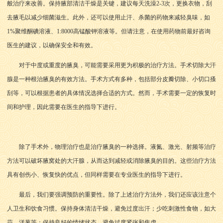
般治疗来改善。保持腋部清洁干燥是关键，建议每天洗澡2-3次，更换衣物，刮
去腋毛以减少细菌滋生。此外，还可以使用止汗、杀菌的药物来减轻臭味，如
1%聚维酮碘溶液、1:8000高锰酸钾溶液等。但请注意，在使用药物前最好咨询
医生的建议，以确保安全和有效。
对于中度或重度的腋臭，可能需要采用更为积极的治疗方法。手术切除大汗
腺是一种根治腋臭的有效方法。手术方式有多种，包括部分皮瓣切除、小切口搔
刮等，可以根据患者的具体情况选择合适的方式。然而，手术需要一定的恢复时
间和护理，因此需要在医生的指导下进行。
除了手术外，物理治疗也是治疗腋臭的一种选择。液氮、激光、射频等治疗
方法可以破坏腋窝处的大汗腺，从而达到减轻或消除腋臭的目的。这些治疗方法
具有创伤小、恢复快的优点，但同样需要在专业医生的指导下进行。
最后，我们要强调预防的重要性。除了上述治疗方法外，我们还应该注意个
人卫生和饮食习惯。保持身体清洁干燥，避免过度出汗；少吃刺激性食物，如大
蒜、洋葱等；保持良好的情绪状态，避免过度紧张和焦虑。