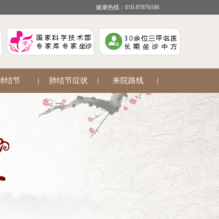
健康热线：010-87876186
肺结节
|
肺结节症状
|
来院路线
|
疾病咨询
|