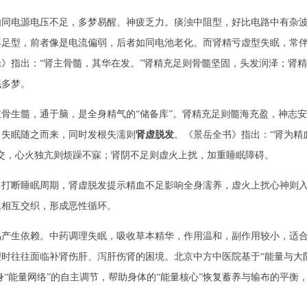
如同电源电压不足，多梦易醒、神疲乏力。痰浊中阻型，好比电路中有杂
不足型，前者像是电流偏弱，后者如同电池老化。而肾精亏虚型失眠，常
》指出：“肾主骨髓，其华在发。”肾精充足则骨髓坚固，头发润泽；肾精
眠多梦。
骨生髓，通于脑，是全身精气的“储备库”。肾精充足则髓海充盈，神志安
，失眠随之而来，同时发根失濡则
肾虚脱发
。《景岳全书》指出：“肾为精
交，心火独亢则烦躁不寐；肾阴不足则虚火上扰，加重睡眠障碍。
多打断睡眠周期，肾虚脱发提示精血不足影响全身濡养，虚火上扰心神则
题相互交织，形成恶性循环。
易产生依赖。中药调理失眠，吸收草本精华，作用温和，副作用较小，适
时往往面临补肾伤肝、泻肝伤肾的困境。北京中方中医院基于“能量与大
身“能量网络”的自主调节，帮助身体的“能量核心”恢复蓄养与输布的平衡