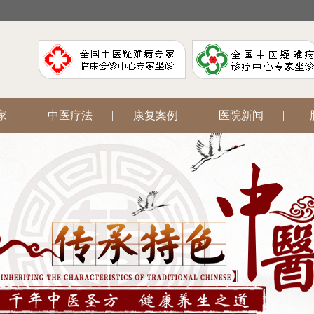
家
|
中医疗法
|
康复案例
|
医院新闻
|
阳
|
腋臭狐臭
|
中医妇科
|
网上挂号
|