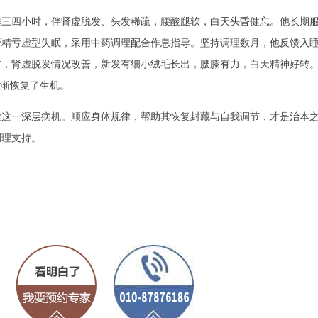
睡三四小时，伴肾虚脱发、头发稀疏，腰酸腿软，白天头昏健忘。他长期
肾精亏虚型失眠，采用中药调理配合作息指导。坚持调理数月，他反馈入
右，肾虚脱发情况改善，新发有细小绒毛长出，腰膝有力，白天精神好转
逐渐恢复了生机。
一深层病机。顺应身体规律，帮助其恢复封藏与自我调节，才是治本
调理支持。