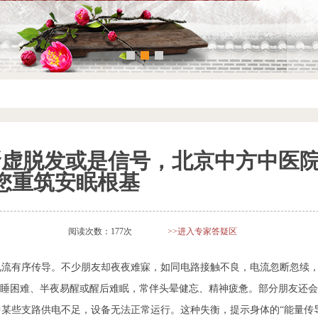
肾虚脱发或是信号，北京中方中医
您重筑安眠根基
阅读次数：177次
>>进入专家答疑区
电流有序传导。不少朋友却夜夜难寐，如同电路接触不良，电流忽断忽续
入睡困难、半夜易醒或醒后难眠，常伴头晕健忘、精神疲惫。部分朋友还会
某些支路供电不足，设备无法正常运行。这种失衡，提示身体的“能量传