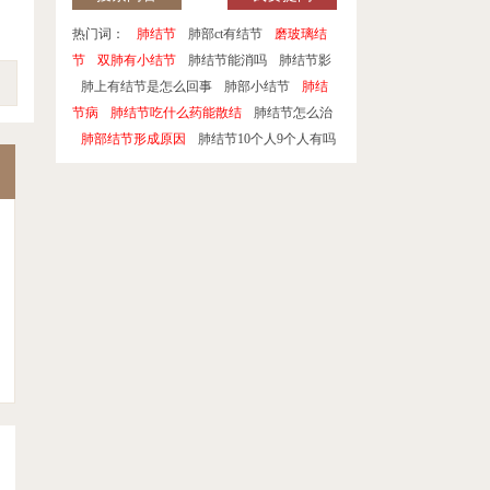
热门词：
肺结节
肺部ct有结节
磨玻璃结
节
双肺有小结节
肺结节能消吗
肺结节影
肺上有结节是怎么回事
肺部小结节
肺结
节病
肺结节吃什么药能散结
肺结节怎么治
肺部结节形成原因
肺结节10个人9个人有吗