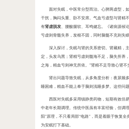
面对失眠，中医常分型而治。心脾两虚型，
干扰，胸闷头重、卧不安席。气血亏虚型与肾精
有
肾虚脱发
、腰酸腿软、耳鸣健忘。《诸病源候论
亏虚则骨髓失养，发根不固，同时脑髓不充则失
深入探讨，失眠与肾的关系密切。肾藏精，主
定，头发乌黑；肾精亏虚则髓海不足，脑失所养
之海，精血亏则神无所依。”肾精不足导致心肾不
肾出问题导致失眠，从多角度分析：夜尿频
睡困难，精血不能上奉于脑则浅睡多梦。这些问
西医对失眠多采用镇静类药物，短期有效但
中老年长期调理。传统中医虽有丰富经验，但调理
阳”原理，不只看局部“电路”，而是着眼于恢复全
为安眠打下基础。