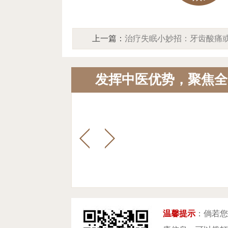
上一篇：
治疗失眠小妙招：牙齿酸痛
肾虚信号，北京中方中医院助您重筑
发挥中医优势，聚焦全
根基
温馨提示
：倘若您