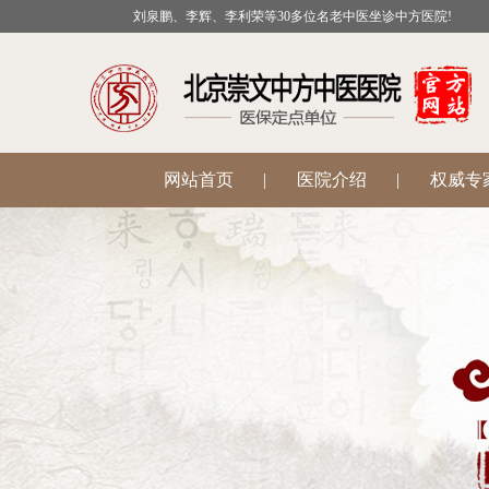
刘泉鹏、李辉、李利荣等30多位名老中医坐诊中方医院!
网站首页
|
医院介绍
|
权威专
公益活动
|
医院科室
|
温肾助