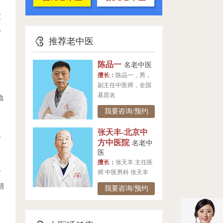
波
伴
推荐老中医
陈品一
名老中医
擅长：
陈品一，男，
副主任中医师，全国
基层名
血
我要咨询/预约
张天丰-北京中
入
方中医院
名老中
医
擅长：
张天丰 主任医
合
师 中医男科 张天丰
阴
我要咨询/预约
，