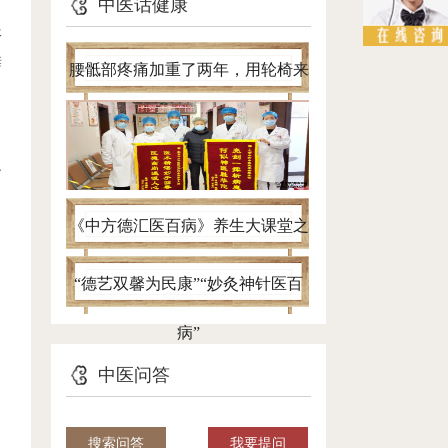
中医话健康
服
睡
腰骶部疼痛加重了两年，用轮椅来
。
看病，针灸一个半月自己进病房
之
《中方德汇医百病》养生大课堂之
带您认清腰椎间盘突出真面目
“德艺双馨为民康”“妙灸神针医百
病”
中医问答