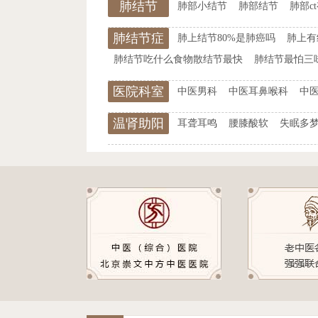
肺结节
肺部小结节
肺部结节
肺部c
肺结节症
肺上结节80%是肺癌吗
肺上有
状
肺结节吃什么食物散结节最快
肺结节最怕三
医院科室
中医男科
中医耳鼻喉科
中
温肾助阳
耳聋耳鸣
腰膝酸软
失眠多