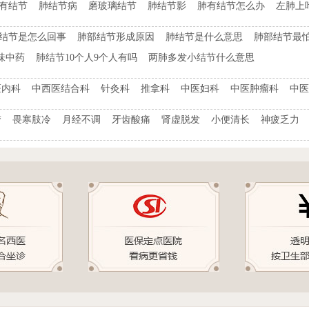
t有结节
肺结节病
磨玻璃结节
肺结节影
肺有结节怎么办
左肺上
结节是怎么回事
肺部结节形成原因
肺结节是什么意思
肺部结节最
味中药
肺结节10个人9个人有吗
两肺多发小结节什么意思
医内科
中西医结合科
针灸科
推拿科
中医妇科
中医肿瘤科
中医
梦
畏寒肢冷
月经不调
牙齿酸痛
肾虚脱发
小便清长
神疲乏力