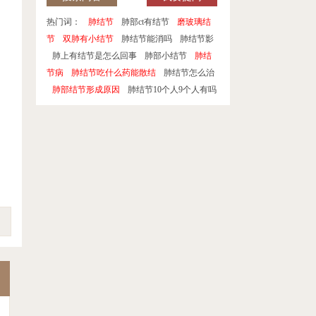
热门词：
肺结节
肺部ct有结节
磨玻璃结
节
双肺有小结节
肺结节能消吗
肺结节影
肺上有结节是怎么回事
肺部小结节
肺结
节病
肺结节吃什么药能散结
肺结节怎么治
肺部结节形成原因
肺结节10个人9个人有吗