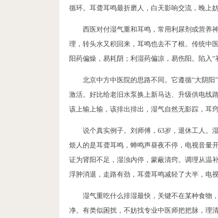
循环。耳聋耳鸣最折磨人，白天影响交流，晚上
西医对付湿气重和耳鸣，常用利尿剂或营养
理，转头水又积回来，耳鸣也去不了根。传统中医
阳药偏燥，易耗阴；利湿药偏凉，易伤阳。陷入“
北京中方中医院的思路不同。它遵循“大阴阳
激活。好比给老旧水泵换上新马达、升级供电线
该上输上输，该排出排出，湿气自然无影踪，耳
说个真实例子。刘师傅，63岁，退休工人。
烦人的是耳聋耳鸣，蝉鸣声昼夜不停，电视音量
证为肾阳不足，湿浊内停，蒙蔽清窍。调理从温
浮肿消退，走路有劲，耳聋耳鸣减轻了大半，电
湿气重吃什么排湿最快，关键不在某种食物，在
净。有类似困扰，不妨找专业中医师把把脉，理