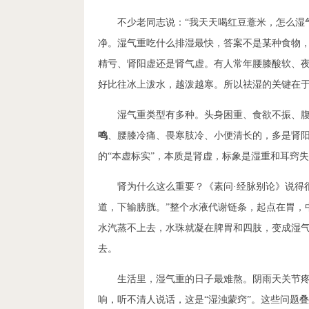
不少老同志说：“我天天喝红豆薏米，怎么湿气
净。湿气重吃什么排湿最快，答案不是某种食物，
精亏、肾阳虚还是肾气虚。有人常年腰膝酸软、
好比往冰上泼水，越泼越寒。所以祛湿的关键在于
湿气重类型有多种。头身困重、食欲不振、
鸣
、腰膝冷痛、畏寒肢冷、小便清长的，多是肾
的“本虚标实”，本质是肾虚，标象是湿重和耳窍
肾为什么这么重要？《素问·经脉别论》说得
道，下输膀胱。”整个水液代谢链条，起点在胃，
水汽蒸不上去，水珠就凝在脾胃和四肢，变成湿
去。
生活里，湿气重的日子最难熬。阴雨天关节疼
响，听不清人说话，这是“湿浊蒙窍”。这些问题