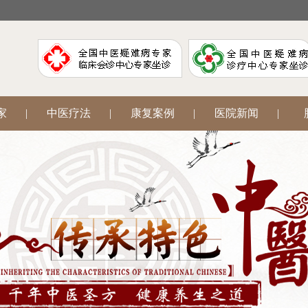
家
|
中医疗法
|
康复案例
|
医院新闻
|
阳
|
腋臭狐臭
|
中医妇科
|
网上挂号
|