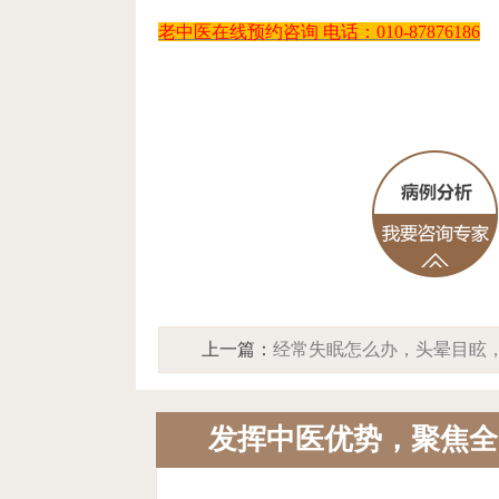
老中医在线预约咨询
电话：
010-87876186
上一篇：
经常失眠怎么办，头晕目眩
京中方中医院谈身体“信号紊乱”与能
发挥中医优势，聚焦全
位