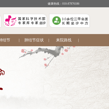
健康热线：010-87876186
肺结节
|
肺结节症状
|
来院路线
|
疾病咨询
|