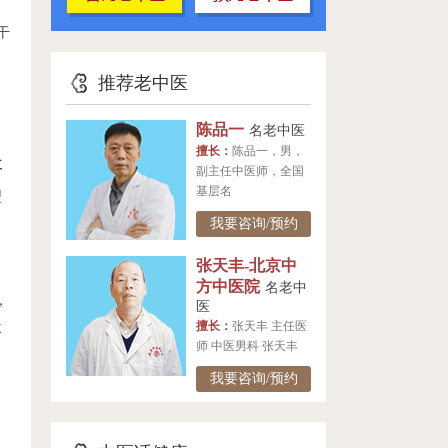
干
推荐老中医
，
陈品一
名老中医
擅长：
陈品一，男，
耳
副主任中医师，全国
基层名
型
我要咨询/预约
张天丰-北京中
方中医院
名老中
，
医
擅长：
张天丰 主任医
不
师 中医男科 张天丰
我要咨询/预约