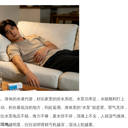
找。身体的水液代谢，好比家里的排水系统。水泵功率足，水能顺利打上
动，积在最低洼的地方，到处返潮。身体里的“水泵”就是肾。肾气充沛，
好比水泵电压不稳，推力不够，废水排不掉，清液上不去，人就湿气缠身
聋耳鸣
越明显，往往说明肾精亏耗越深，湿浊上犯越重。