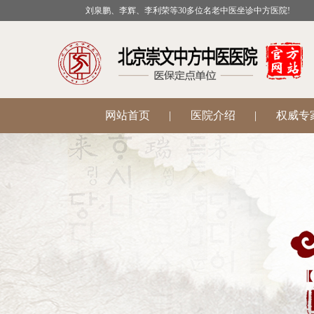
刘泉鹏、李辉、李利荣等30多位名老中医坐诊中方医院!
网站首页
|
医院介绍
|
权威专
公益活动
|
医院科室
|
温肾助