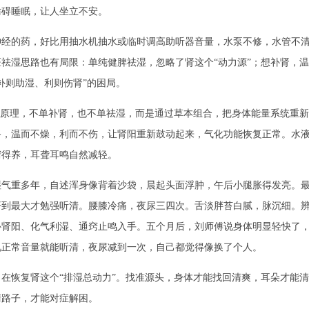
妨碍睡眠，让人坐立不安。
神经的药，好比用抽水机抽水或临时调高助听器音量，水泵不修，水管不
祛湿思路也有局限：单纯健脾祛湿，忽略了肾这个“动力源”；想补肾，温
补则助湿、利则伤肾”的困局。
”原理，不单补肾，也不单祛湿，而是通过草本组合，把身体能量系统重新
路，温而不燥，利而不伤，让肾阳重新鼓动起来，气化功能恢复正常。水
窍得养，耳聋耳鸣自然减轻。
湿气重多年，自述浑身像背着沙袋，晨起头面浮肿，午后小腿胀得发亮。
开到最大才勉强听清。腰膝冷痛，夜尿三四次。舌淡胖苔白腻，脉沉细。
补肾阳、化气利湿、通窍止鸣入手。五个月后，刘师傅说身体明显轻快了
视正常音量就能听清，夜尿减到一次，自己都觉得像换了个人。
恢复肾这个“排湿总动力”。找准源头，身体才能找回清爽，耳朵才能清
清路子，才能对症解困。