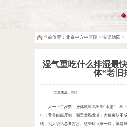
当前位置：
北京中方中医院
>
温肾助阳
>
湿气重吃什么排湿最
体“老旧
文章来源：网络
人一上了岁数，身体就容易出些“水患”。早
巾；舌苔白腻厚实，嘴里发黏发苦；大便稀软不
响，别人说话总要打岔。这些症状凑一块，就是典