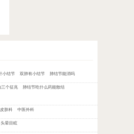
叶小结节
双肺有小结节
肺结节能消吗
怕三个征兆
肺结节吃什么药能散结
皮肤科
中医外科
头晕目眩