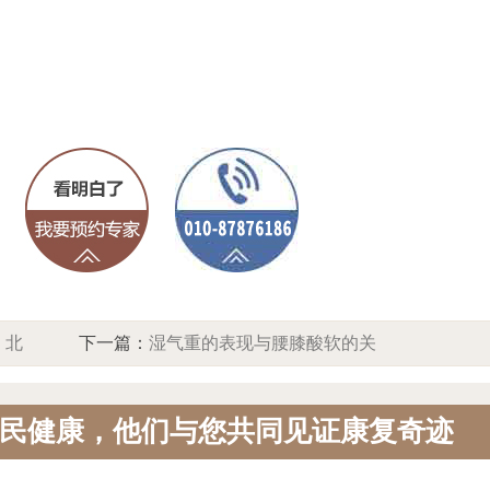
，北
下一篇：
湿气重的表现与腰膝酸软的关
量复
系，北京中方中医院谈身体“地基潮湿”与
民健康，他们与您共同见证康复奇迹
能量稳固