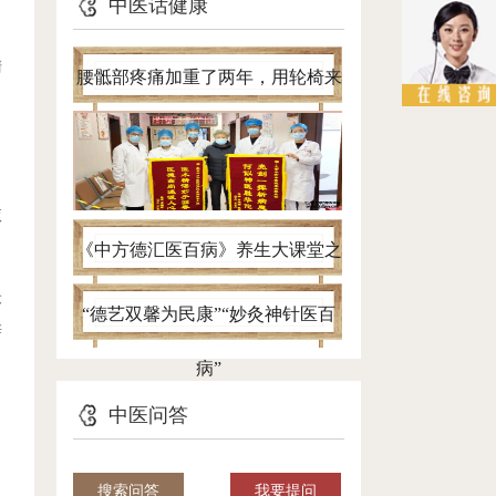
中医话健康
清
腰骶部疼痛加重了两年，用轮椅来
看病，针灸一个半月自己进病房
液
《中方德汇医百病》养生大课堂之
最
带您认清腰椎间盘突出真面目
“德艺双馨为民康”“妙灸神针医百
辨
，
病”
中医问答