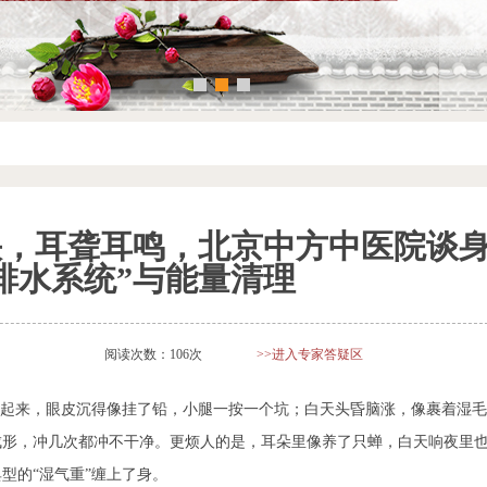
快，耳聋耳鸣，北京中方中医院谈
排水系统”与能量清理
阅读次数：106次
>>进入专家答疑区
上起来，眼皮沉得像挂了铅，小腿一按一个坑；白天头昏脑涨，像裹着湿毛
成形，冲几次都冲不干净。更烦人的是，耳朵里像养了只蝉，白天响夜里
型的“湿气重”缠上了身。