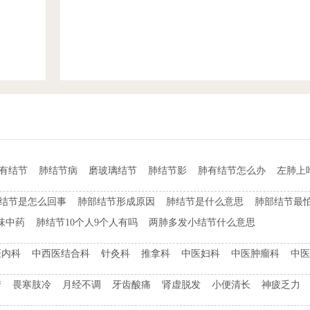
t有结节
肺结节病
磨玻璃结节
肺结节影
肺有结节怎么办
左肺上
结节是怎么回事
肺部结节形成原因
肺结节是什么意思
肺部结节最
味中药
肺结节10个人9个人有吗
两肺多发小结节什么意思
医内科
中西医结合科
针灸科
推拿科
中医妇科
中医肿瘤科
中医
梦
畏寒肢冷
月经不调
牙齿酸痛
肾虚脱发
小便清长
神疲乏力