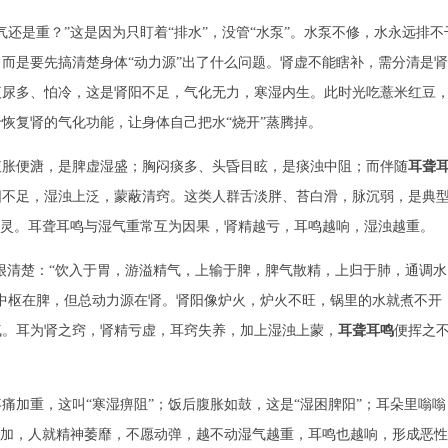
还是重？”这是因为只盯着“排水”，没管“水泵”。水泵不修，水永远排不
而是要先搞清楚身体“动力源”出了什么问题。肾虚不能瞎补，需分清是肾
夜尿多、怕冷，这是肾阳不足，气化无力，寒湿内生。此时光吃薏米红豆
恢复肾的气化功能，让身体自己把水“烧开”蒸腾掉。
腹胀便溏，是脾虚湿盛；胸闷痰多、头昏目眩，是痰浊中阻；而伴随
耳聋
阳不足，湿浊上泛，蒙蔽清窍。这类人群舌淡胖、苔白滑，脉沉弱，是典
失灵。耳聋耳鸣与湿气重常互为因果，肾精越亏，耳鸣越响，湿浊越重。
很清楚：“饮入于胃，游溢精气，上输于脾，脾气散精，上归于肺，通调水
中枢在脾，但总动力源在肾。肾阳像炉火，炉火不旺，锅里的水就煮不开
气。耳为肾之窍，肾精亏虚，耳窍失养，加上湿浊上蒙，
耳聋耳鸣
便挥之
痛加重，这叫“寒湿痹阻”；饭后腹胀如鼓，这是“湿困脾阳”；耳朵里嗡嗡
叠加，人就精神萎靡，不愿动弹，越不动湿气越重，耳鸣也越响，形成恶性