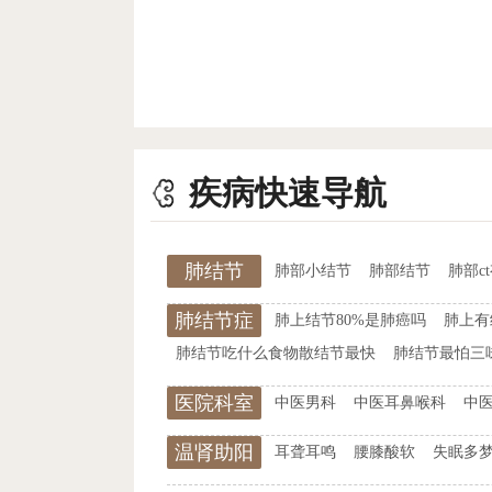
疾病快速导航
肺结节
肺部小结节
肺部结节
肺部c
肺结节症
肺上结节80%是肺癌吗
肺上有
状
肺结节吃什么食物散结节最快
肺结节最怕三
医院科室
中医男科
中医耳鼻喉科
中
温肾助阳
耳聋耳鸣
腰膝酸软
失眠多