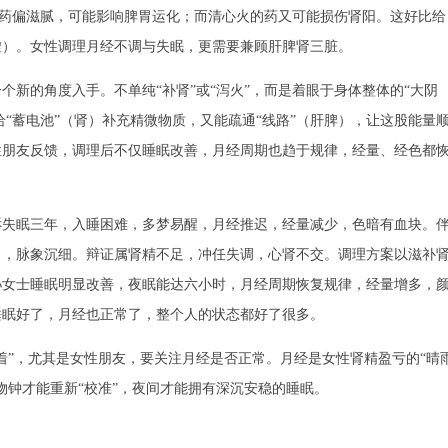
阴的药偏滋腻，可能影响脾胃运化；而清心火的药又可能损伤肾阳。这好比给
虚）。女性调理月经不调与失眠，更需要兼顾肝脾肾三脏。
个新的角度入手。不单纯“补肾”或“泻火”，而是着眼于身体整体的“大阴
给“蓄电池”（肾）补充精微物质，又能疏通“线路”（肝脾），让这股能量
性朋友反馈，调理后不仅睡眠改善，月经周期也趋于规律，经量、经色都
诉失眠三年，入睡困难，多梦易醒，月经推迟，经量减少，色暗有血块。
白，脉象沉细。辩证属肾精不足，冲任失调，心肾不交。调理方案以滋补
孙女士睡眠明显改善，夜眠能达六小时，月经周期恢复规律，经量增多，
睡眠好了，月经也正常了，整个人的状态都好了很多。
”，尤其是女性朋友，要关注月经是否正常。月经是女性肾精盈亏的“晴
物钟才能重新“校准”，夜间才能拥有深沉安稳的睡眠。