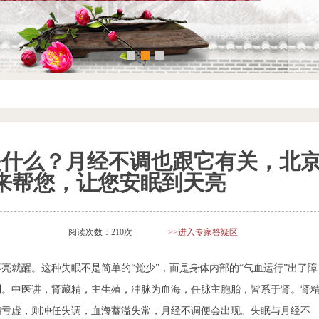
是什么？月经不调也跟它有关，北
来帮您，让您安眠到天亮
阅读次数：210次
>>进入专家答疑区
亮就醒。这种失眠不是简单的“觉少”，而是身体内部的“气血运行”出了障
调
。中医讲，肾藏精，主生殖，冲脉为血海，任脉主胞胎，皆系于肾。肾
精亏虚，则冲任失调，血海蓄溢失常，月经不调便会出现。失眠与月经不