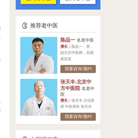
、
推荐老中医
精
岳
陈品一
名老中医
擅长：
陈品一，男，
副主任中医师，全国
基层名
养
我要咨询/预约
张天丰-北京中
方中医院
名老中
医
擅长：
张天丰 主任医
这
师 中医男科 张天丰
需
我要咨询/预约