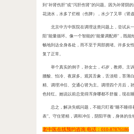
到“补肾伤肝”或“泻肝伤肾”的问题。因为补肾
花浇水，水多了烂根（伤脾），水少了又旱（肾
北京中方中医院在调理这类问题上，尝试从一
阳”能量循环。像一个智能的“能量调配师”，既能
畅地到达全身各处，而不至于局部拥堵。许多女
复了正常。
举个真实的例子，孙女士，45岁，教师。主
腰酸、怕冷、夜尿多。观其舌象，舌淡暗，苔薄
精、调理冲任、交通心肾为主。调理四个月后，
色转红。她说以前总觉得浑身哪都不舒服，现在
总之，解决失眠问题，不能只盯着“睡不睡得着
表”。守住肾精，调和冲任，阴阳平衡，身体的生
老中医在线预约咨询
电话：
010-87876186