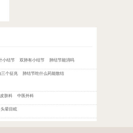
叶小结节
双肺有小结节
肺结节能消吗
怕三个征兆
肺结节吃什么药能散结
皮肤科
中医外科
头晕目眩