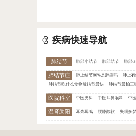
疾病快速导航
肺结节
肺部小结节
肺部结节
肺部c
肺结节症
肺上结节80%是肺癌吗
肺上有
状
肺结节吃什么食物散结节最快
肺结节最怕三
医院科室
中医男科
中医耳鼻喉科
中
温肾助阳
耳聋耳鸣
腰膝酸软
失眠多