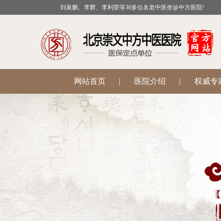
刘泉鹏、李辉、李利荣等30多位名老中医坐诊中方医院!
网站首页
|
医院介绍
|
权威专
公益活动
|
医院科室
|
温肾助