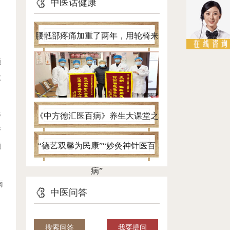
中医话健康
腰骶部疼痛加重了两年，用轮椅来
看病，针灸一个半月自己进病房
顺
恢
伴
《中方德汇医百病》养生大课堂之
肾
带您认清腰椎间盘突出真面目
“德艺双馨为民康”“妙灸神针医百
颜
病”
雨
中医问答