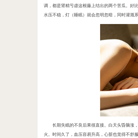
调，都是肾精亏虚这根藤上结出的两个苦瓜。好
水压不稳，灯（睡眠）就会忽明忽暗，同时灌溉
长期失眠的不良后果很直接。白天头昏脑涨
火。时间久了，血压容易升高，心脏也觉得不舒