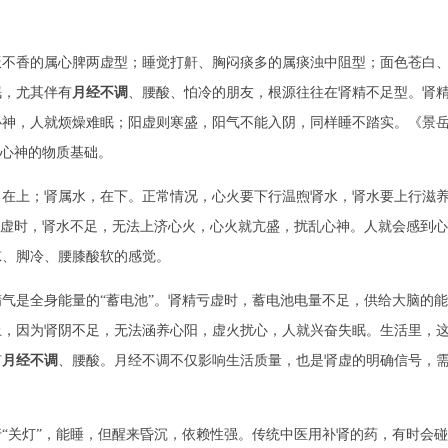
饭不香的属心脾两虚型；睡觉打鼾、胸闷痰多的属痰浊中阻型；面色苍白
眠，尤其伴有
月经不调
、腰酸、怕冷的朋友，根源往往在肾精不足型。肾
心神，人就烦燥难眠；阳虚则寒盛，阳气不能入阴，同样睡不踏实。《景
是心神的物质基础。
，在上；肾属水，在下。正常情况，心火要下行温煦肾水，肾水要上行滋
肾虚时，肾水不足，无法上济心火，心火就亢盛，扰乱心神。人就会感到心
凉、脚冷、腰膝酸软的感觉。
气是全身能量的“蓄电池”。肾精亏虚时，蓄电池电量不足，供给大脑的能
上，因为肾阴不足，无法涵养心阳，虚火扰心，人就兴奋失眠。生活里，
有
月经不调
、腰酸。月经不调不仅影响生活质量，也是肾虚的明确信号，
“关灯”，能睡，但醒来昏沉，依赖性强。传统中医用补肾的药，有时会碰