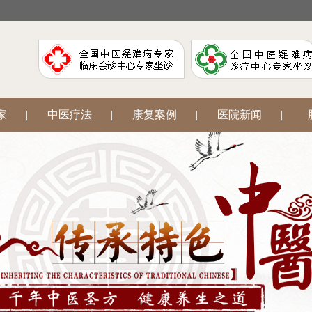
家
|
中医疗法
|
康复案例
|
医院新闻
|
阳
|
腋臭狐臭
|
中医妇科
|
网上挂号
|