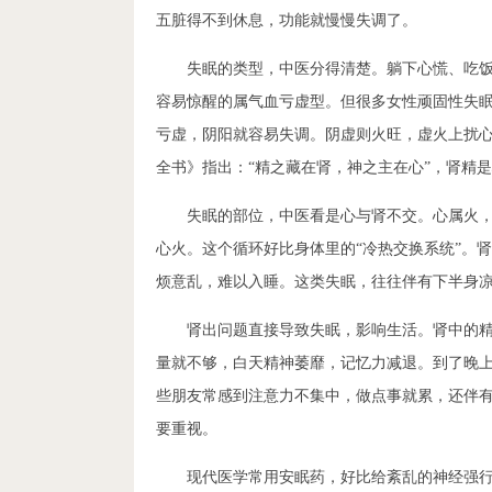
五脏得不到休息，功能就慢慢失调了。
失眠的类型，中医分得清楚。躺下心慌、吃
容易惊醒的属气血亏虚型。但很多女性顽固性失
亏虚，阴阳就容易失调。阴虚则火旺，虚火上扰
全书》指出：“精之藏在肾，神之主在心”，肾精
失眠的部位，中医看是心与肾不交。心属火
心火。这个循环好比身体里的“冷热交换系统”。
烦意乱，难以入睡。这类失眠，往往伴有下半身
肾出问题直接导致失眠，影响生活。肾中的精
量就不够，白天精神萎靡，记忆力减退。到了晚
些朋友常感到注意力不集中，做点事就累，还伴
要重视。
现代医学常用安眠药，好比给紊乱的神经强行