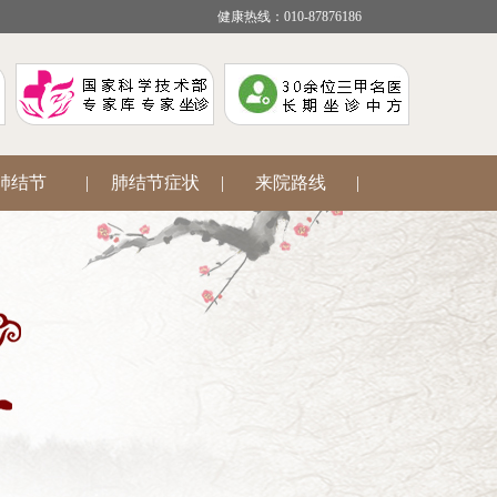
健康热线：010-87876186
肺结节
|
肺结节症状
|
来院路线
|
疾病咨询
|