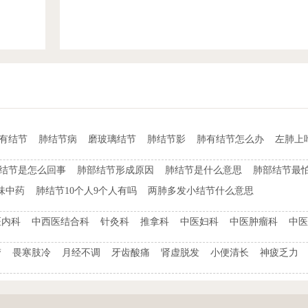
t有结节
肺结节病
磨玻璃结节
肺结节影
肺有结节怎么办
左肺上
结节是怎么回事
肺部结节形成原因
肺结节是什么意思
肺部结节最
味中药
肺结节10个人9个人有吗
两肺多发小结节什么意思
医内科
中西医结合科
针灸科
推拿科
中医妇科
中医肿瘤科
中医
梦
畏寒肢冷
月经不调
牙齿酸痛
肾虚脱发
小便清长
神疲乏力