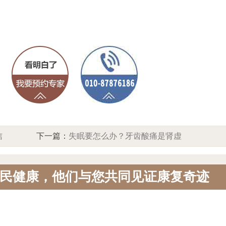
信
下一篇：
失眠要怎么办？牙齿酸痛是肾虚
回温
信号，北京中方中医院为您解忧，助您安
民健康，他们与您共同见证康复奇迹
眠固齿