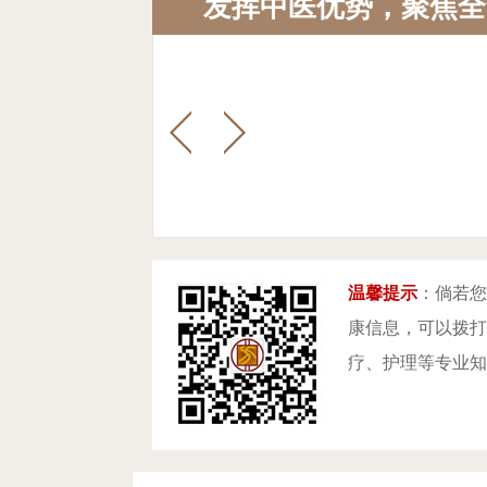
发挥中医优势，聚焦全
帮你止脱固发
温馨提示
：倘若您
康信息，可以拨打咨
疗、护理等专业知