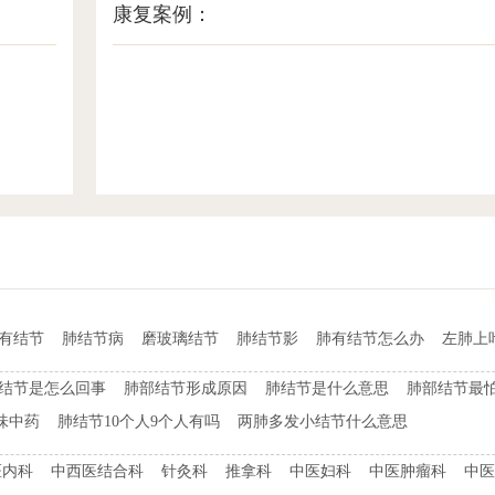
康复案例：
t有结节
肺结节病
磨玻璃结节
肺结节影
肺有结节怎么办
左肺上
结节是怎么回事
肺部结节形成原因
肺结节是什么意思
肺部结节最
味中药
肺结节10个人9个人有吗
两肺多发小结节什么意思
医内科
中西医结合科
针灸科
推拿科
中医妇科
中医肿瘤科
中医