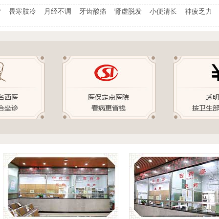
梦
畏寒肢冷
月经不调
牙齿酸痛
肾虚脱发
小便清长
神疲乏力