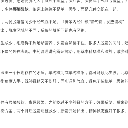
用脑过度、思虑伤脾的人；痰浊中阻型，头油多、头皮痒；气血亏虚型，
软，多伴
腰膝酸软
。临床上往往不是单一类型，而是几种交织在一起。
，两鬓脱落偏向少阳经气血不足。《黄帝内经》载"肾气衰，发堕齿槁"，
指出，脱发区域的不同，反映的脏腑问题也有区别。
液生成少，毛囊得不到足够营养，头发自然留不住。很多人脱发的同时，
能下降的外在表现。中药调理讲究辨证施治，用草本精华温和滋补，减少
中医里一个长期存在的矛盾。单纯滋阴或单纯温阳，都可能顾此失彼。北
平衡角度入手，既补肾精又不伤肝，同步调和气血，避免了传统单一思路
，伴有腰膝酸软、夜尿频繁。之前吃过不少补肾的方子，效果反复。后来
平衡方案，两个月后脱发明显减少，新发开始长出，精神状态也好了很多