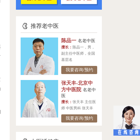
面
推荐老中医
陈品一
名老中医
还
擅长：
陈品一，男，
副主任中医师，全国
对
基层名
我要咨询/预约
京
张天丰-北京中
的
方中医院
名老中
医
擅长：
张天丰 主任医
师 中医男科 张天丰
到
我要咨询/预约
。