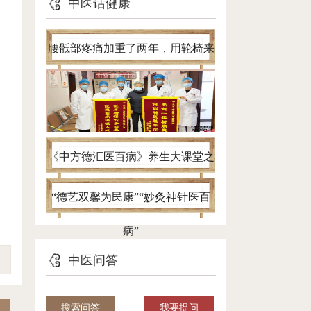
中医话健康
，
腰骶部疼痛加重了两年，用轮椅来
看病，针灸一个半月自己进病房
《中方德汇医百病》养生大课堂之
带您认清腰椎间盘突出真面目
“德艺双馨为民康”“妙灸神针医百
病”
中医问答