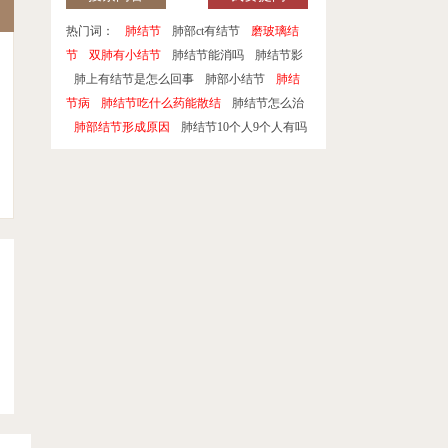
热门词：
肺结节
肺部ct有结节
磨玻璃结
节
双肺有小结节
肺结节能消吗
肺结节影
肺上有结节是怎么回事
肺部小结节
肺结
节病
肺结节吃什么药能散结
肺结节怎么治
肺部结节形成原因
肺结节10个人9个人有吗