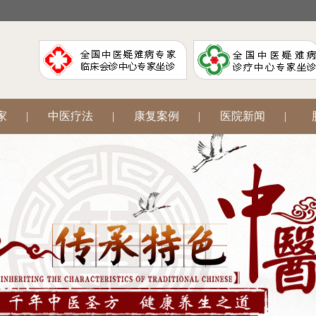
家
|
中医疗法
|
康复案例
|
医院新闻
|
阳
|
腋臭狐臭
|
中医妇科
|
网上挂号
|