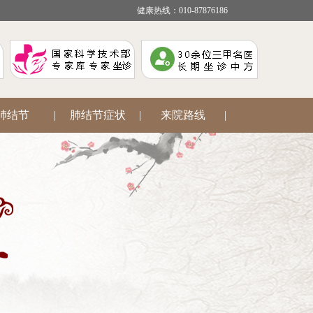
健康热线：010-87876186
肺结节
|
肺结节症状
|
来院路线
|
疾病咨询
|