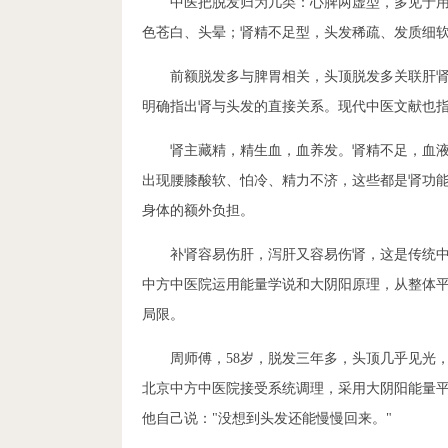
中医把脱发归为几类：心脾两虚型，多见于
色苍白、头晕；肾精不足型，头发稀疏、发质细
前额脱发多与脾胃相关，头顶脱发多关联肝肾
明确指出肾与头发的直接关系。现代中医文献也
肾主藏精，精生血，血养发。肾精不足，血
出现腰膝酸软、怕冷、精力不济，这些都是肾功
身体的额外负担。
补肾容易伤肝，泻肝又容易伤肾，这是传统
中方中医院运用能量学说和大阴阳原理，从整体
局限。
周师傅，58岁，脱发三年多，头顶几乎见光
北京中方中医院接受系统调理，采用大阴阳能量
他自己说："没想到头发还能慢慢回来。"