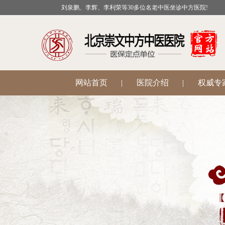
刘泉鹏、李辉、李利荣等30多位名老中医坐诊中方医院!
网站首页
|
医院介绍
|
权威专
公益活动
|
医院科室
|
温肾助