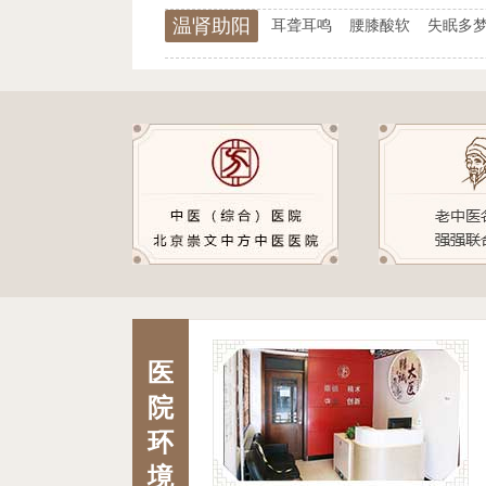
温肾助阳
耳聋耳鸣
腰膝酸软
失眠多
医
院
环
境