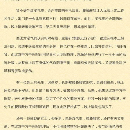
肾不好导致湿气重，会严重影响生活质量。腰膝酸软让人无法正常工作
和生活，出门走一会儿就累得不行，只能待在家里。而且，湿气重还会影响睡
眠，晚上翻来覆去睡不着，第二天又没精神，形成恶性循环。
西医对湿气的认识相对有限，主要针对症状进行治疗，很难从根本上解
决问题。传统中医虽然能调理身体，但也存在一些难题，比如补肾伤肝、泻肝伤
肾。而北京中方中医院运用能量和大阴阳原理，就像给身体进行了一次全面的系
统升级，从整体上调节身体的气血阴阳平衡，既能有效去除湿气，又能避免对肝
脏和肾脏造成损伤。
有一位姓王的先生，50多岁，长期被腰膝酸软困扰，走路都费劲，晚上
睡觉也睡不安稳。他尝试了很多方法，效果都不理想。后来，他来到北京中方中
医院，医生根据他的情况，制定了个性化的调理方案。经过一段时间的调理，王
先生的腰膝酸软症状明显减轻，现在走路轻松多了，晚上睡觉也踏实了。
还有一位姓赵的女士，40多岁，也是湿气重，腰膝酸软，还伴有关节疼
痛。在北京中方中医院调理后，不仅腰膝酸软的问题解决了，关节疼痛也消失