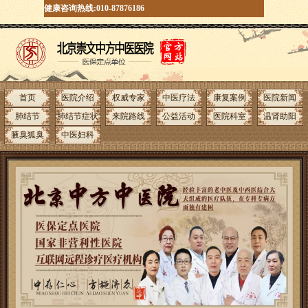
健康咨询热线:010-87876186
首页
医院介绍
权威专家
中医疗法
康复案例
医院新闻
肺结节
肺结节症状
来院路线
公益活动
医院科室
温肾助阳
腋臭狐臭
中医妇科