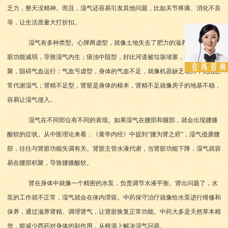
乏力，整天没精神。而且，湿气还容易引发其他问题，比如关节疼痛、消化不良
等，让生活质量大打折扣。
湿气有多种类型。心脾两虚型，就像土地失去了肥力的滋养，心脏和脾
脏功能减弱，导致湿气内生；痰浊中阻型，好比河道被垃圾堵塞，痰湿在体内积
聚，阻碍气血运行；气血亏虚型，身体的气血不足，就像机器缺乏动力，无法正
常代谢湿气；肾精不足型，肾脏是身体的根本，肾精不足就像房子的地基不稳，
容易让湿气侵入。
湿气在不同部位有不同的表现。如果湿气在腰部和腿部，就会出现腰膝
酸软的症状。从中医理论来看，《黄帝内经》中提到“腰为肾之府”，湿气侵袭腰
部，往往与肾脏功能失调有关。肾脏主管水液代谢，当肾脏功能下降，湿气就容
易在腰部积聚，导致腰膝酸软。
肾在身体中就像一个精密的水泵，负责调节水液平衡。肾出问题了，水
泵的工作就不正常，湿气就会在体内滞留。中药保守治疗就像给水泵进行维修和
保养，通过滋养肾精、调理肾气，让肾脏恢复正常功能。中药大多是天然草本精
华，能减少西药对身体的副作用，从根源上解决湿气问题。