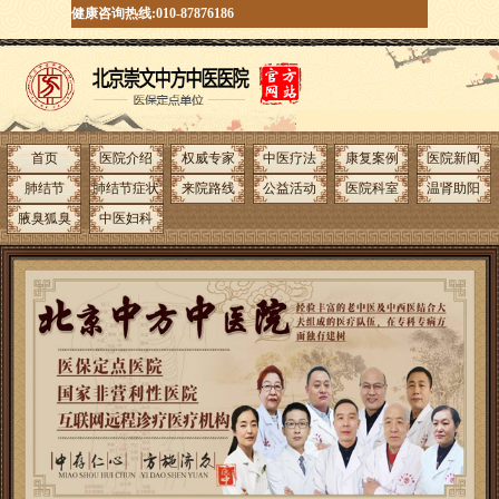
健康咨询热线:010-87876186
首页
医院介绍
权威专家
中医疗法
康复案例
医院新闻
肺结节
肺结节症状
来院路线
公益活动
医院科室
温肾助阳
腋臭狐臭
中医妇科