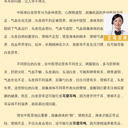
等耳部问题，让人苦不堪言。
中医将白发异常分为多种类型。心脾两虚型，就像机器的发动机动力不
足，气血生化无源，头发得不到足够营养。痰浊中阻型，身体里的“垃圾”太多，
阻碍了气血运行，头发也会变白。气血亏虚型，气血就像身体的血液，气血不
足，头发自然枯萎变白。肾精不足型，肾是身体的根本，肾精亏虚，头发失去滋
养，也会早早变白。此外，长期精神压力大、熬夜等不良生活习惯，也可能导致
白发异常。
不同部位的白发，在中医理论里有不同含义。两鬓斑白，多与肝胆有
关，肝胆火旺，气血不畅，头发易白。头顶白发，可能和脾胃有关，脾胃虚弱，
气血生化不足，头发得不到滋养。后脑勺白发，往往与肾有关，肾精不足，头发
失养。这些部位的白发，就像身体不同零件发出的警报，提醒我们要关注相应脏
腑的健康。而且，白发异常还可能引发
耳聋耳鸣
，因为肾开窍于耳，肾精不足，
耳朵得不到滋养，就容易出现问题。
肾在中医里地位重要，就像身体的“根”。肾精充足，身体才能正常运
转。肾精不足，不仅头发会变白，还可能引发
耳聋耳鸣
。因为肾精滋养着耳朵，