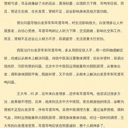
肾精亏虚，耳朵就像缺了水的花朵，逐渐枯萎，出现听力下降、耳鸣等症状。而
且，肾还主生殖、生长发育，肾精不足，还会影响身体其他方面功能。
肾出问题导致白发异常和耳聋耳鸣，对生活影响很大。白发增多让人外
观显老，自信心受挫。耳聋耳鸣则让人听力下降，交流困难，影响社交和工作。
而且，肾精不足还会让人精力不济，容易疲劳，生活质量大打折扣。
西医治疗白发异常和耳聋耳鸣，多从局部症状入手，用一些药物缓解症
状，但难以从根本上解决问题。传统中医虽注重整体调理，但在补肾时，容易出
现伤肝、泻肝伤肾的问题。北京中方中医院运用能量和大阴阳原理，从整体出
发，调和身体阴阳平衡，既能补肾，又不伤肝，从根本上解决白发异常和耳聋耳
鸣问题。
王大爷，65 岁，近年来白发增多，还伴有耳聋耳鸣。他尝试过很多方
法，效果都不理想。后来，他来到北京中方中医院。医生根据他的情况，诊断为
肾精不足型白发异常，伴有耳聋耳鸣。采用中医调理方案，通过滋养肾精、调和
气血，同时运用能量和大阴阳原理，调理身体整体功能。经过一段时间调理，王
大爷的白发逐渐变黑，耳聋耳鸣症状也明显减轻，整个人精神多了。