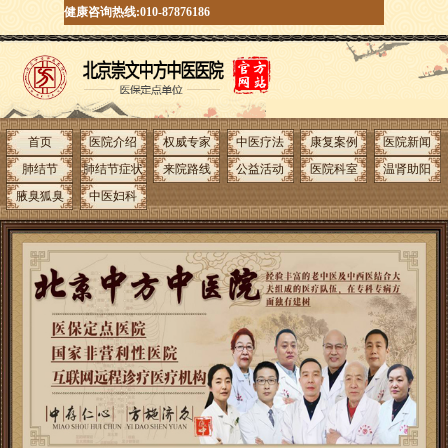
健康咨询热线:010-87876186
首页
医院介绍
权威专家
中医疗法
康复案例
医院新闻
肺结节
肺结节症状
来院路线
公益活动
医院科室
温肾助阳
腋臭狐臭
中医妇科