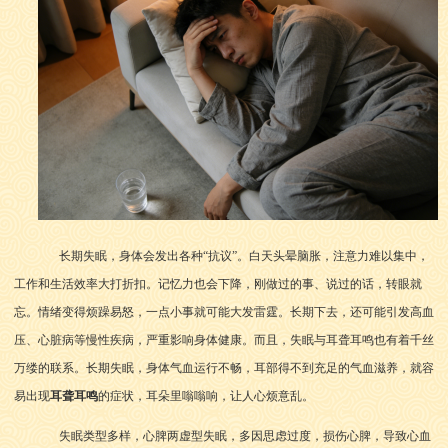
长期失眠，身体会发出各种“抗议”。白天头晕脑胀，注意力难以集中，
工作和生活效率大打折扣。记忆力也会下降，刚做过的事、说过的话，转眼就
忘。情绪变得烦躁易怒，一点小事就可能大发雷霆。长期下去，还可能引发高血
压、心脏病等慢性疾病，严重影响身体健康。而且，失眠与耳聋耳鸣也有着千丝
万缕的联系。长期失眠，身体气血运行不畅，耳部得不到充足的气血滋养，就容
易出现
耳聋耳鸣
的症状，耳朵里嗡嗡响，让人心烦意乱。
失眠类型多样，心脾两虚型失眠，多因思虑过度，损伤心脾，导致心血