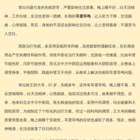
肾出问题引发的失眠异常，严重影响生活质量。晚上睡不好，白天没精
神，工作出错，生活也变得一团糟。长期的
耳聋耳鸣
，让人听力下降，交流困
难，心情烦躁。而且，身体的不适还会影响社交活动，让人变得孤僻，不愿意与
人交往。
西医治疗失眠，多采用安眠药等药物，虽然能暂时缓解症状，但长期使
用会产生依赖性和副作用。传统中医在治疗失眠时，也面临一些难题，比如补肾
可能伤肝，泻肝可能伤肾。而北京中方中医院运用能量和大阴阳原理，从整体上
调理身体，平衡阴阳，既能补肾又不伤肝，从根本上解决失眠和耳聋耳鸣问题。
有位姓王的大爷，65 岁，失眠多年，还伴有耳聋耳鸣。晚上睡不着，耳
朵里嗡嗡响，白天没精神，心情烦躁。他尝试过很多方法，效果都不理想。后
来，他来到北京中方中医院。医生根据他的情况，采用中药调理，结合能量和大
阴阳原理，为他制定了个性化的治疗方案。经过一段时间的调理，王大爷的睡眠
质量明显改善，晚上能睡个安稳觉，耳聋耳鸣的症状也减轻了很多。现在，他精
神饱满，生活也恢复了往日的活力。