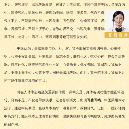
不足、脾气虚弱，出现失眠多梦、神疲乏力等症状。痰浊中阻型失眠，是痰湿内
生，阻滞气机，影响心神，表现为失眠、胸闷、痰多等。气血亏虚型失眠，身体
气血不足，不能濡养心神，出现失眠、面色苍白、心悸等症状。肾精不足型失
眠，肾精亏虚，不能上济于心，导致心肾不交，出现失眠、腰膝酸软、头晕耳鸣
等症状。此外，生活压力、环境因素等也可能引发失眠。
中医认为，失眠主要与心、肝、脾、肾等脏腑功能失调有关。心主神
明，心神不安则失眠。肝主疏泄，情志不舒，肝郁化火，扰动心神，也会导致失
眠。脾主运化，脾虚则气血生化不足，心失所养，引发失眠。肾藏精，肾精不
足，不能上奉于心，心肾不交，同样会出现失眠。而且，肾开窍于耳，肾精不足
还可能伴随耳聋耳鸣的症状。
肾在人体中起着至关重要的作用，肾精充足，身体各项功能才能正常运
转。肾精不足，不仅会导致失眠，还会影响听力，出现
耳聋耳鸣
。中医采用保守
治疗，通过中药调理，吸收草本精华，滋养肾精、调和肾气。比如，一些补肾的
中药方剂，能从根本上改善肾的功能，缓解失眠和耳聋耳鸣症状，减少西药带来
的副作用。