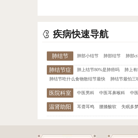
疾病快速导航
肺结节
肺部小结节
肺部结节
肺部c
肺结节症
肺上结节80%是肺癌吗
肺上有
状
肺结节吃什么食物散结节最快
肺结节最怕三
医院科室
中医男科
中医耳鼻喉科
中
温肾助阳
耳聋耳鸣
腰膝酸软
失眠多