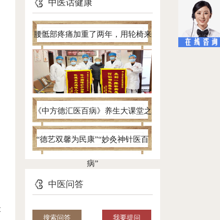
中医话健康
腰骶部疼痛加重了两年，用轮椅来
看病，针灸一个半月自己进病房
《中方德汇医百病》养生大课堂之
带您认清腰椎间盘突出真面目
“德艺双馨为民康”“妙灸神针医百
病”
中医问答
大