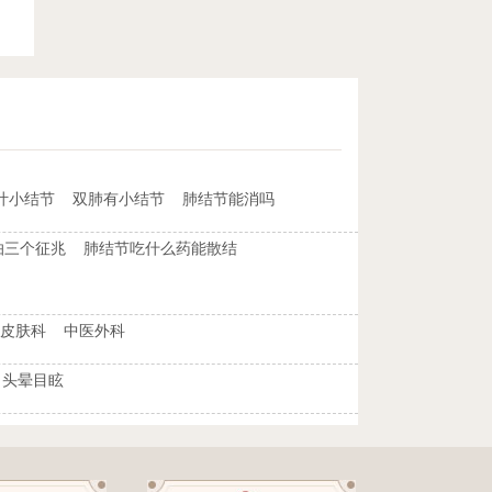
叶小结节
双肺有小结节
肺结节能消吗
怕三个征兆
肺结节吃什么药能散结
皮肤科
中医外科
头晕目眩