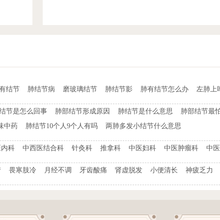
t有结节
肺结节病
磨玻璃结节
肺结节影
肺有结节怎么办
左肺上
结节是怎么回事
肺部结节形成原因
肺结节是什么意思
肺部结节最
味中药
肺结节10个人9个人有吗
两肺多发小结节什么意思
医内科
中西医结合科
针灸科
推拿科
中医妇科
中医肿瘤科
中医
梦
畏寒肢冷
月经不调
牙齿酸痛
肾虚脱发
小便清长
神疲乏力