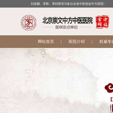
刘泉鹏、李辉、李利荣等30多位名老中医坐诊中方医院!
网站首页
|
医院介绍
|
权威专
公益活动
|
医院科室
|
温肾助