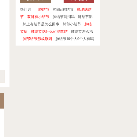
热门词：
肺结节
肺部ct有结节
磨玻璃结
节
双肺有小结节
肺结节能消吗
肺结节影
肺上有结节是怎么回事
肺部小结节
肺结
节病
肺结节吃什么药能散结
肺结节怎么治
肺部结节形成原因
肺结节10个人9个人有吗