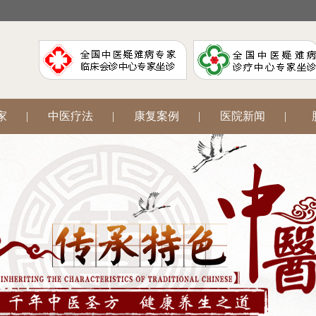
家
|
中医疗法
|
康复案例
|
医院新闻
|
阳
|
腋臭狐臭
|
中医妇科
|
网上挂号
|