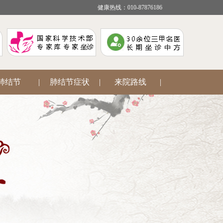
健康热线：010-87876186
肺结节
|
肺结节症状
|
来院路线
|
疾病咨询
|