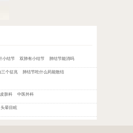
叶小结节
双肺有小结节
肺结节能消吗
怕三个征兆
肺结节吃什么药能散结
皮肤科
中医外科
头晕目眩