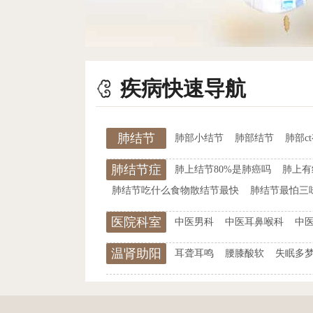
疾病快速导航
肺结节
肺部小结节
肺部结节
肺部c
肺结节症
肺上结节80%是肺癌吗
肺上有
状
肺结节吃什么食物散结节最快
肺结节最怕三
医院科室
中医男科
中医耳鼻喉科
中
温肾助阳
耳聋耳鸣
腰膝酸软
失眠多