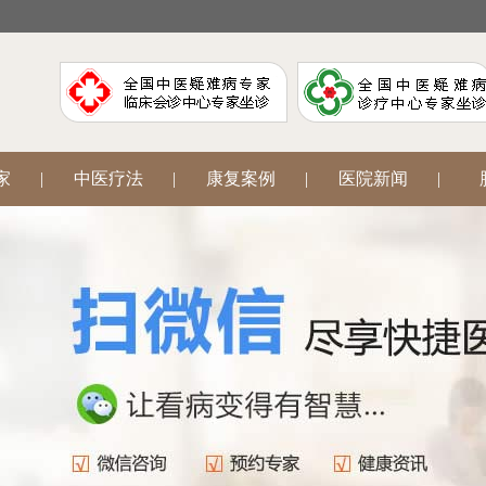
家
|
中医疗法
|
康复案例
|
医院新闻
|
阳
|
腋臭狐臭
|
中医妇科
|
网上挂号
|