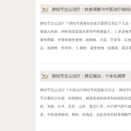
肺结节怎么治疗：饮食调整与中医治疗相结
肺结节怎么治疗 ？肺结节患者在饮食方面需注意以下几点： 
量摄入肉类，同时增加蔬菜水果等纤维素摄入。 3. 多进
避免肥腻、辛辣刺激性食物：如辣椒、大蒜、芥末等，以免刺
品，如烧烤、炸鸡等。 6. 腌制、霉变食物：如腌菜、霉豆腐
肺结节怎么治疗：辨证施治，个体化调养
肺结节怎么治疗 ？中医治疗肺结节的思路与方法： 肺结
节注重扶正补虚、祛邪散结，根据患者的体质和病程阶段进行
芪、党参、白术、灵芝、山药、薏苡仁等；对于肺气阴亏虚者
者，中医选用柴胡、香附、玫瑰花、合欢花等药材来调畅气机，