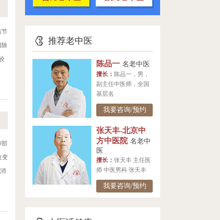
结节
推荐老中医
切除
较
陈品一
名老中医
擅长：
陈品一，男，
副主任中医师，全国
基层名
我要咨询/预约
张天丰-北京中
方中医院
名老中
肺部
医
改变
擅长：
张天丰 主任医
师 中医男科 张天丰
、消
我要咨询/预约