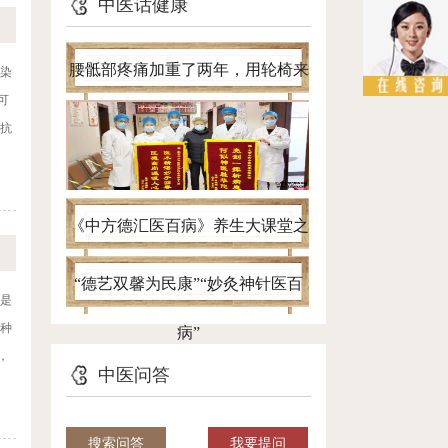
中医话健康
腰骶部疼痛加重了两年，用轮椅来
感染
可
看病，针灸一个半月自己进病房
行抗
《中方德汇医百病》养生大课堂之
带您认清腰椎间盘突出真面目
“德艺双馨为民康”“妙灸神针医百
都是
几种
病”
，
中医问答