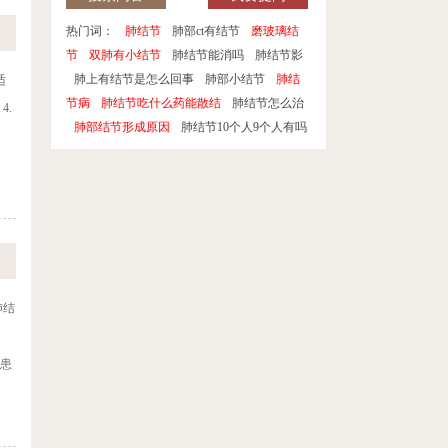
热门词：
肺结节
肺部ct有结节
磨玻璃结
节
双肺有小结节
肺结节能消吗
肺结节影
肺上有结节是怎么回事
肺部小结节
肺结
适
节病
肺结节吃什么药能散结
肺结节怎么治
4.
肺部结节形成原因
肺结节10个人9个人有吗
肺结
的患