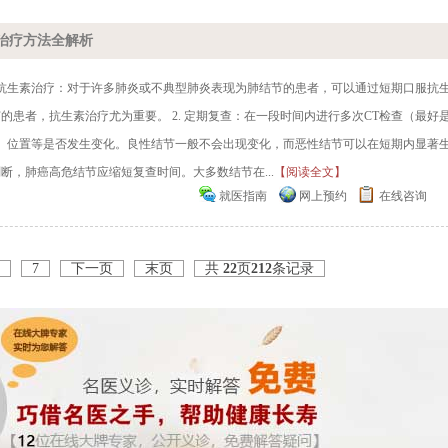
治疗方法全解析
口服抗生素治疗：对于许多肺炎或不典型肺炎表现为肺结节的患者，可以通过短期口服抗
患者，抗生素治疗尤为重要。 2. 定期复查：在一段时间内进行多次CT检查（最好
度、位置等是否发生变化。良性结节一般不会出现变化，而恶性结节可以在短期内显著
，肺癌高危结节应缩短复查时间。大多数结节在...
【阅读全文】
就医指南
网上预约
在线咨询
7
下一页
末页
共
22
页
212
条记录