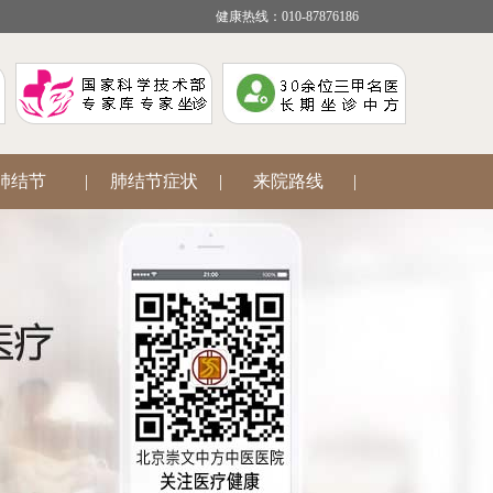
健康热线：010-87876186
肺结节
|
肺结节症状
|
来院路线
|
疾病咨询
|