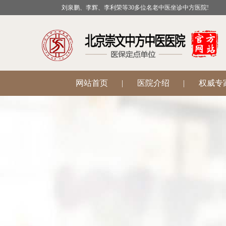
刘泉鹏、李辉、李利荣等30多位名老中医坐诊中方医院!
网站首页
|
医院介绍
|
权威专
公益活动
|
医院科室
|
温肾助