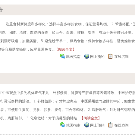
合
1. 注重食材新鲜度和多样化：选择丰富多样的食物，保证营养均衡。 2. 荤素搭配：
食养肺、润肺、清肺、散结的食物：如百合、白果、核桃、梨等，有助于改善肺部环境。 
激呼吸道，加重病情。 5. 避免过于单一、燥热食物：保持食物多样性，避免燥热食
等容易诱发癌症，应尽量避免食...
【阅读全文】
就医指南
网上预约
在线咨询
节在中医观点中多为机体正气不足、外邪侵袭、肺脾肾三脏虚损等因素导致。中医治疗
灵活多样的辨治。 1. 补脾益肺：针对脾虚患者，中医采用益气健脾的中药，如生黄
，可使用生黄芪、党参、沙参、麦冬、百合等药材。 2. 疏肝理气：针对肝气郁结
疏肝解郁。 3. 化痰散结：对于痰凝型的肺结...
【阅读全文】
就医指南
网上预约
在线咨询