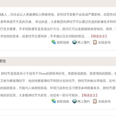
藏敌人，往往会让人类健康陷入两难境地。良性结节多数不会造成严重影响，但恶性
者带来措手不及的灾难。 幸运的是，大多数恶性肺结节可以通过先进的影像技术和
治疗至关重要。手术切除通常是首选治疗方法，因为它可以直接移除病变组织。然而，
术创伤的患者，或者结节位置特殊，手术难以完全切除的情况。...
【阅读全文】
就医指南
网上预约
在线咨询
要性
征 肺结节是指直径小于或等于30mm的肺部局灶性、类圆形或圆形、密度增高的阴影。
节又称为磨玻璃结节，包括纯磨玻璃结节和部分实性结节。肺结节的检出率较高，近年
结节的病因复杂，可能与人体肺部疾病、环境污染和生活习惯等多种因素有关。肺结节通
应的症状。大多数肺结节为良性，但也有一部分可能存...
【阅读全文】
就医指南
网上预约
在线咨询