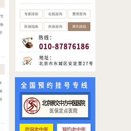
专家排班
在线咨询
费用查询
结节
经验
医保指南
疾病咨询
乘车路线
手
肺
来
常