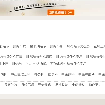
t有结节
肺结节病
磨玻璃结节
肺结节影
肺有结节怎么办
左肺上
结节是怎么回事
肺部结节形成原因
肺结节是什么意思
肺部结节最
味中药
肺结节10个人9个人有吗
两肺多发小结节什么意思
医内科
中西医结合科
针灸科
推拿科
中医妇科
中医肿瘤科
中医
梦
畏寒肢冷
月经不调
牙齿酸痛
肾虚脱发
小便清长
神疲乏力