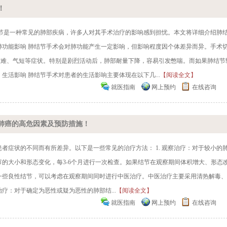
！
结节是一种常见的肺部疾病，许多人对其手术治疗的影响感到担忧。本文将详细介绍肺
肺功能影响 肺结节手术会对肺功能产生一定影响，但影响程度因个体差异而异。手术
困难、气短等症状。特别是剧烈活动后，肺部耐量下降，容易引发憋喘。而如果肺结节
生活影响 肺结节手术对患者的生活影响主要体现在以下几...
【阅读全文】
就医指南
网上预约
在线咨询
肺癌的高危因素及预防措施！
者症状的不同而有所差异。以下是一些常见的治疗方法： 1. 观察治疗：对于较小的
节的大小和形态变化，每3-6个月进行一次检查。如果结节在观察期间体积增大、形态
于一些良性结节，可以考虑在观察期间同时进行中医治疗。中医治疗主要采用清热解毒
治疗：对于确定为恶性或疑为恶性的肺部结...
【阅读全文】
就医指南
网上预约
在线咨询