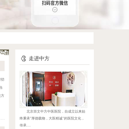
走进中方
密切
当
统方
北京崇文中方中医医院，自成立以来始
终秉承"厚德载物，大医精诚"的医院文化，
传承.....